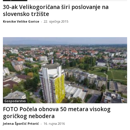
30-ak Velikogoričana širi poslovanje na
slovensko tržište
Kronike Velike Gorice
-
22. siječnja 2015
Gospodarstvo
FOTO Počela obnova 50 metara visokog
goričkog nebodera
Jelena Šporčić Prtorić
-
16. rujna 2016