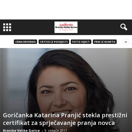
CRNA KRONIKA
CRTICE IZ POVIJESTI
FOTO VIJEST
FRIK IZ KVARTA
Goričanka Katarina Pranjić stekla prestižni
certifikat za sprječavanje pranja novca
Kronike Velike Gorice
-
9. veljače 2017