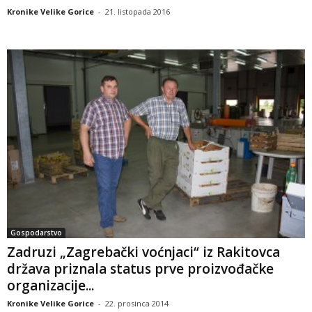
Kronike Velike Gorice
-
21. listopada 2016
Gospodarstvo
Zadruzi „Zagrebački voćnjaci“ iz Rakitovca
država priznala status prve proizvođačke
organizacije...
Kronike Velike Gorice
-
22. prosinca 2014