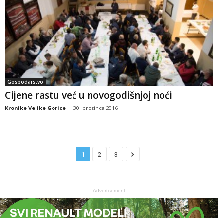
Gospodarstvo
Cijene rastu već u novogodišnjoj noći
Kronike Velike Gorice
-
30. prosinca 2016
1
2
3
- Advertisement -