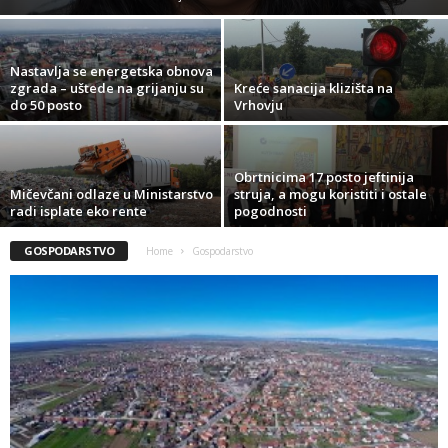
Nastavlja se energetska obnova
zgrada – uštede na grijanju su
Kreće sanacija klizišta na
do 50 posto
Vrhovju
Obrtnicima 17 posto jeftinija
Mičevčani odlaze u Ministarstvo
struja, a mogu koristiti i ostale
radi isplate eko rente
pogodnosti
GOSPODARSTVO
Home
Gospodarstvo