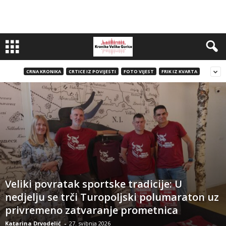
CRNA KRONIKA
CRTICE IZ POVIJESTI
FOTO VIJEST
FRIK IZ KVARTA
Veliki povratak sportske tradicije: U
nedjelju se trči Turopoljski polumaraton uz
privremeno zatvaranje prometnica
Katarina Drvodelić
-
27. svibnja 2026