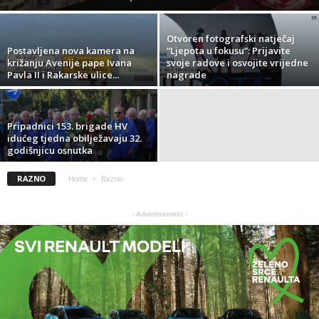
Otvoren fotografski natječaj
Postavljena nova kamera na
“Ljepota u fokusu”: Prijavite
križanju Avenije pape Ivana
svoje radove i osvojite vrijedne
Pavla II i Rakarske ulice...
nagrade
Pripadnici 153. brigade HV
idućeg tjedna obilježavaju 32.
godišnjicu osnutka
RAZNO
Home
Razno
- Advertisement -