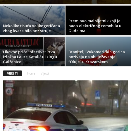
Preminuo maloljetnik koji je
Nekoliko tisuća Velikogoričana
pao s električnog romobila u
zbog kvara bilo bez struje
Gudcima
Likovne priče Infersive: Prva
Branitelji Vukomeričkih gorica
izložba Laure Katulić u izlogu
pozivaju na obilježavanje
Galženice
“Oluje” u Kravarskom
VIJESTI
Home
Vijesti