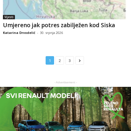
Vijesti
Umjereno jak potres zabilježen kod Siska
Katarina Drvodelić
-
30. srpnja 2026
1
2
3
- Advertisement -