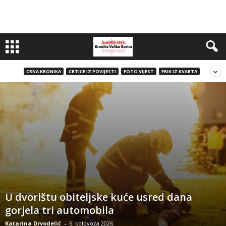
CRNA KRONIKA
CRTICE IZ POVIJESTI
FOTO VIJEST
FRIK IZ KVARTA
U dvorištu obiteljske kuće usred dana
gorjela tri automobila
Katarina Drvodelić
-
6. kolovoza 2026