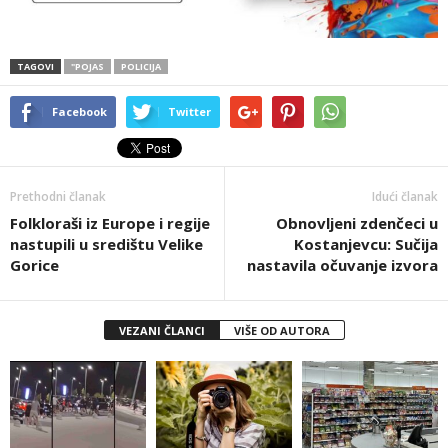
TAGOVI
"POJAS
POLICIJA
Facebook
Twitter
Prethodni članak
Idući članak
Folkloraši iz Europe i regije
Obnovljeni zdenčeci u
nastupili u središtu Velike
Kostanjevcu: Sučija
Gorice
nastavila očuvanje izvora
VEZANI ČLANCI
VIŠE OD AUTORA