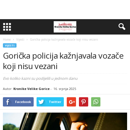
Home
Vijesti
Gorička policija kažnjavala vozače koji nisu vezani
VIJESTI
Gorička policija kažnjavala vozače
koji nisu vezani
Evo koliko kazni su podijelili u jednom danu
Autor:
Kronike Velike Gorice
-
16. srpnja 2025
Facebook
Twitter