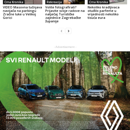
Crna Kronika
Rekreacija
Crna Kronika
VIDEO Masovna tučnjava
Volite fotografirati?
Nekoliko kradljivaca
navijača na parkingu
Prijavite svoje radove na
otuđilo parfeme u
Zračne luke u Velikoj
natječaj Turističke
vrijednosti nekoliko
Gorici
zajednice Zagrebačke
tisuća eura
županije
- Advertisement -