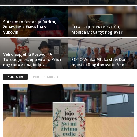
Sutra manifestacija “Vidim,
čujem i mirišemo ljeto” u
ČITATELJICE PREPORUČUJU
Vukovini
Monica McCarty: Poglavar
Veliki uspjeh u Kosovu: FA
Turopolje osvojio Grand Prix i
FOTO Velika Mlaka slavi Dan
nagradu za najbolji...
mjesta i Blagdan svete Ane
KULTURA
Home
Kultura