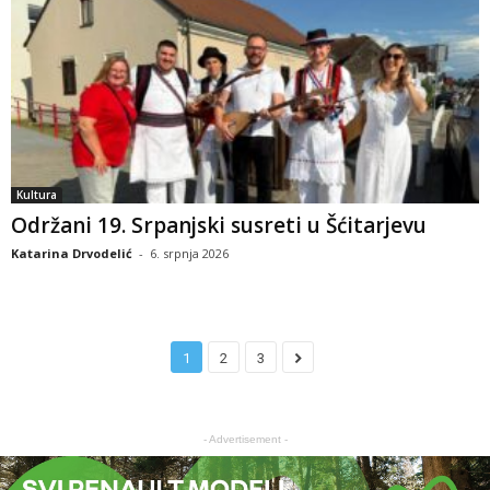
Kultura
Održani 19. Srpanjski susreti u Šćitarjevu
Katarina Drvodelić
-
6. srpnja 2026
1
2
3
- Advertisement -