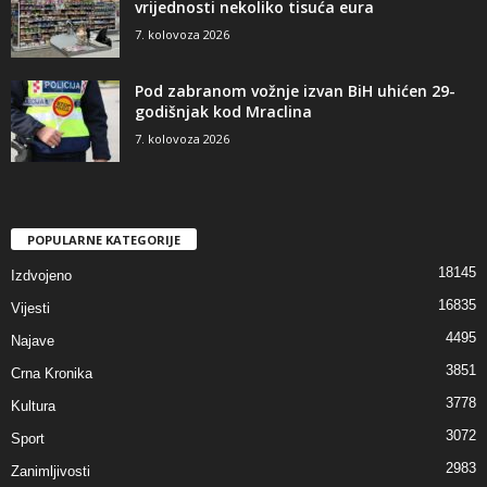
vrijednosti nekoliko tisuća eura
7. kolovoza 2026
Pod zabranom vožnje izvan BiH uhićen 29-
godišnjak kod Mraclina
7. kolovoza 2026
POPULARNE KATEGORIJE
18145
Izdvojeno
16835
Vijesti
4495
Najave
3851
Crna Kronika
3778
Kultura
3072
Sport
2983
Zanimljivosti