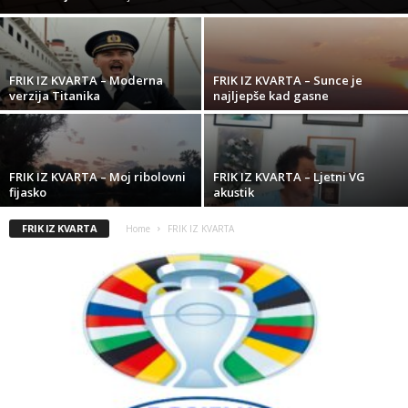
FRIK IZ KVARTA – Moderna
FRIK IZ KVARTA – Sunce je
verzija Titanika
najljepše kad gasne
FRIK IZ KVARTA – Moj ribolovni
FRIK IZ KVARTA – Ljetni VG
fijasko
akustik
FRIK IZ KVARTA
Home
FRIK IZ KVARTA