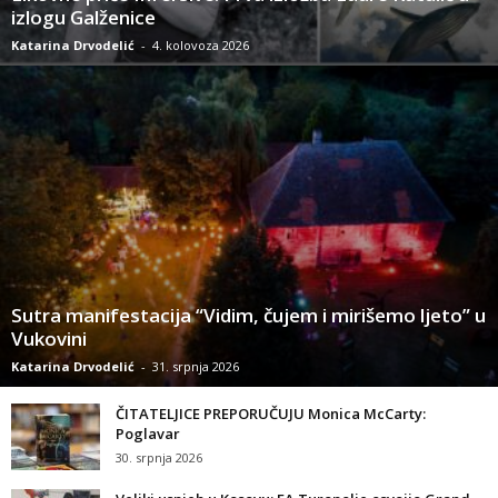
izlogu Galženice
Katarina Drvodelić
-
4. kolovoza 2026
Sutra manifestacija “Vidim, čujem i mirišemo ljeto” u
Vukovini
Katarina Drvodelić
-
31. srpnja 2026
ČITATELJICE PREPORUČUJU Monica McCarty:
Poglavar
30. srpnja 2026