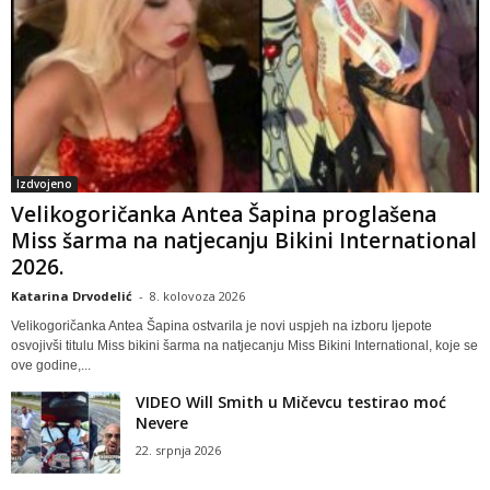
Izdvojeno
Velikogoričanka Antea Šapina proglašena
Miss šarma na natjecanju Bikini International
2026.
Katarina Drvodelić
-
8. kolovoza 2026
Velikogoričanka Antea Šapina ostvarila je novi uspjeh na izboru ljepote
osvojivši titulu Miss bikini šarma na natjecanju Miss Bikini International, koje se
ove godine,...
VIDEO Will Smith u Mičevcu testirao moć
Nevere
22. srpnja 2026