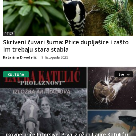
PTICE
Skriveni čuvari šuma: Ptice dupljašice i zašto
im trebaju stara stabla
Katarina Drvodelić
-
9. listopada 2025
KULTURA
Sve
Likovne priče Infersive: Prva izložba Laure Katulić u