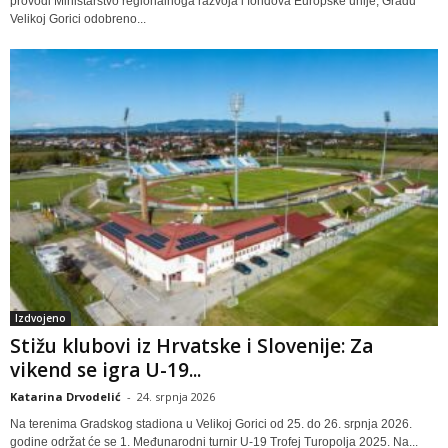
provodi Ministarstvo regionalnoga razvoja i fondova Europske unije, Gradu
Velikoj Gorici odobreno...
Izdvojeno
Stižu klubovi iz Hrvatske i Slovenije: Za
vikend se igra U-19...
Katarina Drvodelić
-
24. srpnja 2026
Na terenima Gradskog stadiona u Velikoj Gorici od 25. do 26. srpnja 2026.
godine održat će se 1. Međunarodni turnir U-19 Trofej Turopolja 2025. Na...