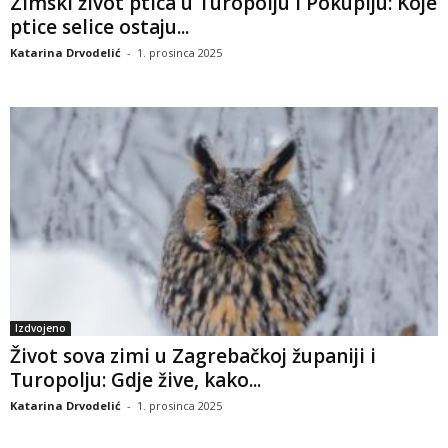
Zimski život ptica u Turopolju i Pokuplju: Koje
ptice selice ostaju...
Katarina Drvodelić
-
1. prosinca 2025
Izdvojeno
Život sova zimi u Zagrebačkoj županiji i
Turopolju: Gdje žive, kako...
Katarina Drvodelić
-
1. prosinca 2025