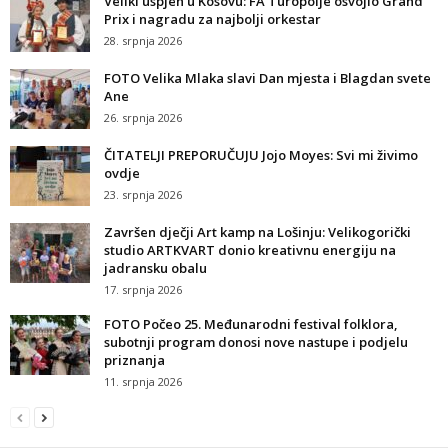
Veliki uspjeh u Kosovu: FA Turopolje osvojio Grand
Prix i nagradu za najbolji orkestar
28. srpnja 2026
FOTO Velika Mlaka slavi Dan mjesta i Blagdan svete
Ane
26. srpnja 2026
ČITATELJI PREPORUČUJU Jojo Moyes: Svi mi živimo
ovdje
23. srpnja 2026
Završen dječji Art kamp na Lošinju: Velikogorički
studio ARTKVART donio kreativnu energiju na
jadransku obalu
17. srpnja 2026
FOTO Počeo 25. Međunarodni festival folklora,
subotnji program donosi nove nastupe i podjelu
priznanja
11. srpnja 2026