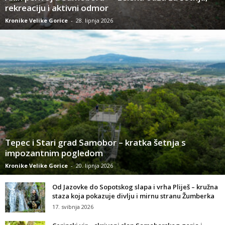
rekreaciju i aktivni odmor
Kronike Velike Gorice
-
28. lipnja 2026
Tepec i Stari grad Samobor – kratka šetnja s
impozantnim pogledom
Kronike Velike Gorice
-
20. lipnja 2026
Od Jazovke do Sopotskog slapa i vrha Pliješ – kružna
staza koja pokazuje divlju i mirnu stranu Žumberka
17. svibnja 2026