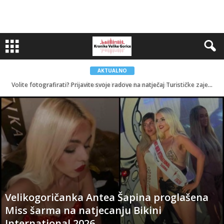
AKTUALNO
Nekoliko kradljivaca otuđilo parfeme u vrijednosti nekoliko tisuća eura
Volite fotografirati? Prijavite svoje radove na natječaj Turističke zajednice Zagrebačke županije
Velikogoričanka Antea Šapina proglašena
Miss šarma na natjecanju Bikini
International 2026.