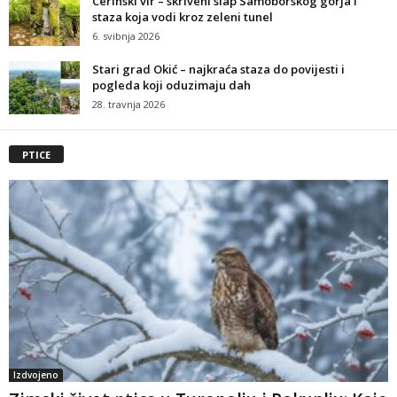
Cerinski vir – skriveni slap Samoborskog gorja i
staza koja vodi kroz zeleni tunel
6. svibnja 2026
Stari grad Okić – najkraća staza do povijesti i
pogleda koji oduzimaju dah
28. travnja 2026
PTICE
Izdvojeno