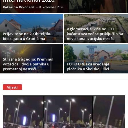
Katarina Drvodelić
-
8. kolovoza 2026
Aglomeracija: Više od 300
Prijavite se na 2. Obiteljsku
kućanstava već se priključilo na
biciklijadu u Gradićima
novu kanalizacijsku mrežu
Strašna tragedija: Preminuli
vozačica i dvoje putnika u
FOTO U tijeku uređenje
prometnoj nesreći
pločnika u Školskoj ulici
Vijesti