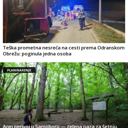
Teška prometna nesreća na cesti prema Odranskom
Obrežu: poginula jedna osoba
PLANINARENJE
Anin perivoj u Samoboru — zelena oaza za šetnju,