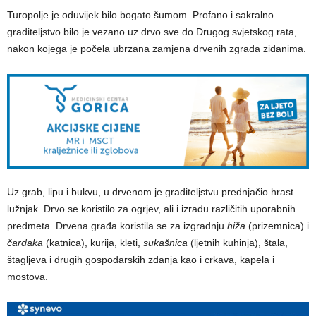
Turopolje je oduvijek bilo bogato šumom. Profano i sakralno
graditeljstvo bilo je vezano uz drvo sve do Drugog svjetskog rata,
nakon kojega je počela ubrzana zamjena drvenih zgrada zidanima.
Uz grab, lipu i bukvu, u drvenom je graditeljstvu prednjačio hrast
lužnjak. Drvo se koristilo za ogrjev, ali i izradu različitih uporabnih
predmeta. Drvena građa koristila se za izgradnju
hiža
(prizemnica) i
čardaka
(katnica), kurija, kleti,
sukašnica
(ljetnih kuhinja), štala,
štagljeva i drugih gospodarskih zdanja kao i crkava, kapela i
mostova.