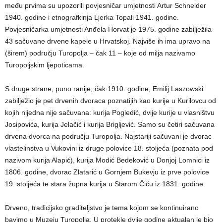
među prvima su upozorili povjesničar umjetnosti Artur Schneider
1940. godine i etnografkinja Ljerka Topali 1941. godine.
Povjesničarka umjetnosti Anđela Horvat je 1975. godine zabilježila
43 sačuvane drvene kapele u Hrvatskoj. Najviše ih ima upravo na
(širem) području Turopolja – čak 11 – koje od milja nazivamo
Turopoljskim ljepoticama.
S druge strane, puno ranije, čak 1910. godine, Emilij Laszowski
zabilježio je pet drvenih dvoraca poznatijih kao kurije u Kurilovcu od
kojih nijedna nije sačuvana: kurija Pogledić, dvije kurije u vlasništvu
Josipovića, kurija Jelačić i kurija Brigljević. Samo su četiri sačuvana
drvena dvorca na području Turopolja. Najstariji sačuvani je dvorac
vlastelinstva u Vukovini iz druge polovice 18. stoljeća (poznata pod
nazivom kurija Alapić), kurija Modić Bedeković u Donjoj Lomnici iz
1806. godine, dvorac Zlatarić u Gornjem Bukevju iz prve polovice
19. stoljeća te stara župna kurija u Starom Čiču iz 1831. godine.
Drveno, tradicijsko graditeljstvo je tema kojom se kontinuirano
bavimo u Muzeju Turopolja. U protekle dvije godine aktualan je bio