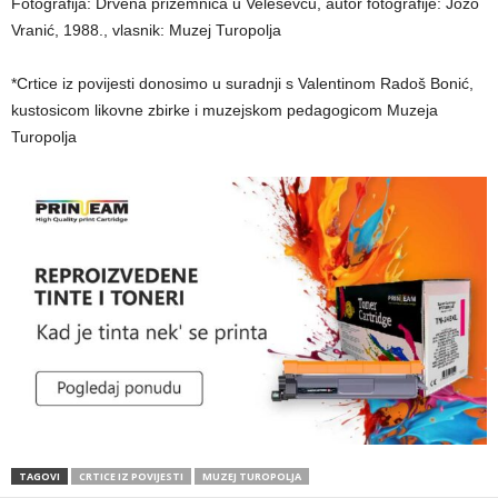
Fotografija: Drvena prizemnica u Veleševcu, autor fotografije: Jozo
Vranić, 1988., vlasnik: Muzej Turopolja
*Crtice iz povijesti donosimo u suradnji s Valentinom Radoš Bonić,
kustosicom likovne zbirke i muzejskom pedagogicom Muzeja
Turopolja
TAGOVI
CRTICE IZ POVIJESTI
MUZEJ TUROPOLJA