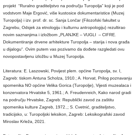
projekt “Ruralno graditeljstvo na području Turopolja” koji je pod
vodstvom Maje Ergović, više kustosice dokumentaristice (Muzej
Turopolja) i izv. prof. dr. sc. Sanja Lončar (Filozofski fakultet u
Zagrebu, Odsjek za etnologiju i kulturnu antropologiju) rezultirao
novim saznanjima i izložbom „PLANJKE – VUGLI – CIFRE.
Dokumentiranje drvene arhitekture Turopolja – starija i nova građa
u dijalogu“. Ovim putem vas pozivamo da dođete razgledati ovu
novopostavljenu izložbu u Muzej Turopolja.
Literatura: E. Laszowski, Povijest plem. općine Turopolja, sv. I,
Zagreb: tiskom Antuna Scholza, 1910.; A. Horvat, Prilog poznavanju
spomenika NO općine Velika Gorica (Turopolje), Vijesti muzealaca i
konzervatora Hrvatske 5, 1961.; A. Freudenreich, Kako narod gradi
na području Hrvatske, Zagreb: Republički zavod za zaštitu
spomenika kulture Zagreb, 1972.,; S. Cvetnić, graditeljstvo,
tradicijsko, u: Turopoljski leksikon, Zagreb: Leksikografski zavod
Miroslav Krleža, 2021.