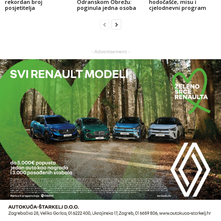
rekordan broj
Odranskom Obrežu:
hodočašće, misu i
posjetitelja
poginula jedna osoba
cjelodnevni program
- Advertisement -