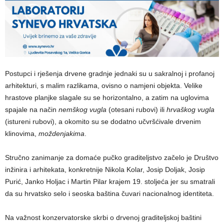
Postupci i rješenja drvene gradnje jednaki su u sakralnoj i profanoj
arhitekturi, s malim razlikama, ovisno o namjeni objekta. Velike
hrastove planjke slagale su se horizontalno, a zatim na uglovima
spajale na način
nemškog vugla
(otesani rubovi) ili
hrvaškog vugla
(istureni rubovi), a okomito su se dodatno učvršćivale drvenim
klinovima,
moždenjakima
.
Stručno zanimanje za domaće pučko graditeljstvo začelo je Društvo
inžinira i arhitekata, konkretnije Nikola Kolar, Josip Doljak, Josip
Purić, Janko Holjac i Martin Pilar krajem 19. stoljeća jer su smatrali
da su hrvatsko selo i seoska baština čuvari nacionalnog identiteta.
Na važnost konzervatorske skrbi o drvenoj graditeljskoj baštini