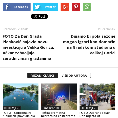
Facebook
Twitter
Prethodni članak
Idući članak
FOTO Za Dan Grada
Dinamo bi pola sezone
Plenković najavio novu
mogao igrati kao domaćin
investiciju u Veliku Goricu,
na Gradskom stadionu u
Ačkar zahvaljuje
Velikoj Gorici
suradnicima i građanima
VEZANI ČLANCI
VIŠE OD AUTORA
FOTO VIJEST
Crna Kronika
FOTO VIJEST
FOTO Tradicionalni
Teška prometna
FOTO Dubranec slavi
“Pokupski plov” okupio
nesreća na cesti prema
Dan mjesta uz