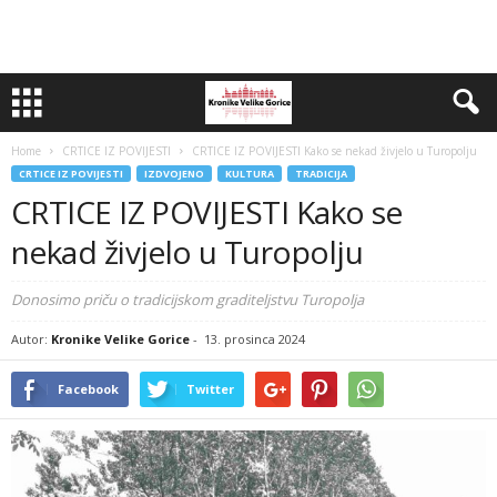
Home
CRTICE IZ POVIJESTI
CRTICE IZ POVIJESTI Kako se nekad živjelo u Turopolju
CRTICE IZ POVIJESTI
IZDVOJENO
KULTURA
TRADICIJA
CRTICE IZ POVIJESTI Kako se
nekad živjelo u Turopolju
Donosimo priču o tradicijskom graditeljstvu Turopolja
Autor:
Kronike Velike Gorice
-
13. prosinca 2024
Facebook
Twitter