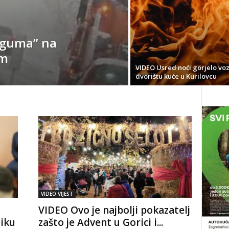
h guma” na
om
VIDEO Usred noći gorjelo voz
dvorištu kuće u Kurilovcu
VIDEO VIJEST
VIDEO Ovo je najbolji pokazatelj
iku
zašto je Advent u Gorici i...