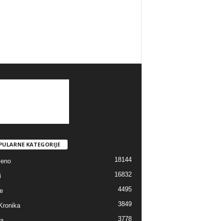
PULARNE KATEGORIJE
18144
jeno
16832
i
4495
e
3849
Kronika
3778
ra