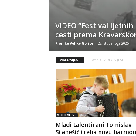
VIDEO “Festival ljetni
cesti prema Kravarsk
Kronike Velike Gorice
-
22. studenoga 2025
VIDEO VIJEST
Home
VIDEO VIJEST
VIDEO VIJEST
Mladi talentirani Tomislav
Stanešić treba novu harmon