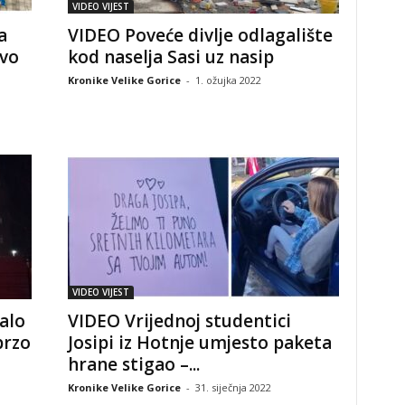
VIDEO VIJEST
a
VIDEO Poveće divlje odlagalište
ovo
kod naselja Sasi uz nasip
Kronike Velike Gorice
-
1. ožujka 2022
VIDEO VIJEST
alo
VIDEO Vrijednoj studentici
brzo
Josipi iz Hotnje umjesto paketa
hrane stigao –...
Kronike Velike Gorice
-
31. siječnja 2022