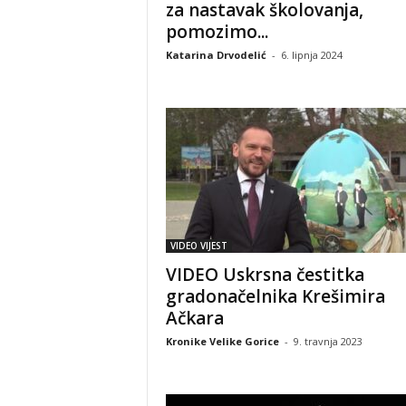
za nastavak školovanja,
pomozimo...
Katarina Drvodelić
-
6. lipnja 2024
VIDEO VIJEST
VIDEO Uskrsna čestitka
gradonačelnika Krešimira
Ačkara
Kronike Velike Gorice
-
9. travnja 2023