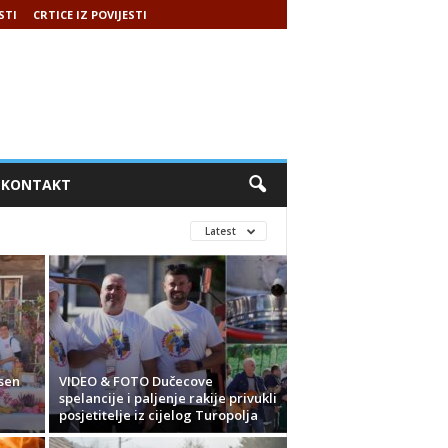
STI
CRTICE IZ POVIJESTI
KONTAKT
Latest
sen
VIDEO & FOTO Dučecove
spelancije i paljenje rakije privukli
posjetitelje iz cijelog Turopolja