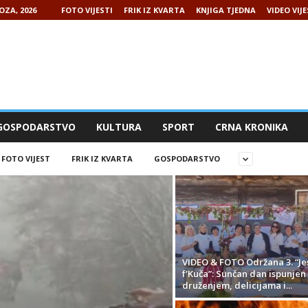
OZA, 2026
FOTO VIJESTI
FRIK IZ KVARTA
KNJIGA TJEDNA
VIDEO VIJE
GOSPODARSTVO
KULTURA
SPORT
CRNA KRONIKA
FOTO VIJEST
FRIK IZ KVARTA
GOSPODARSTVO
VIDEO & FOTO Održana 3. “Je
f’Kuča”: Sunčan dan ispunjen
druženjem, delicijama i...