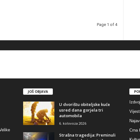
Page 1 of 4
JOŠ OBJAVA
PO
Izdvo
U dvorištu obiteljske kuće
usred dana gorjela tri
Vijest
automobila
Najav
6. kolovoza 2026
Velike
Crna 
Strašna tragedija: Preminuli
Kultu