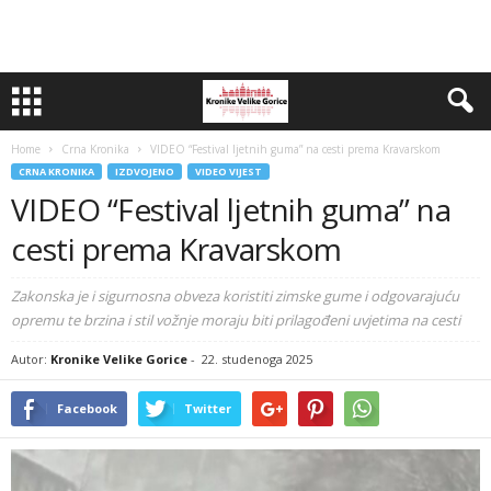
Home
Crna Kronika
VIDEO “Festival ljetnih guma” na cesti prema Kravarskom
CRNA KRONIKA
IZDVOJENO
VIDEO VIJEST
VIDEO “Festival ljetnih guma” na
cesti prema Kravarskom
Zakonska je i sigurnosna obveza koristiti zimske gume i odgovarajuću
opremu te brzina i stil vožnje moraju biti prilagođeni uvjetima na cesti
Autor:
Kronike Velike Gorice
-
22. studenoga 2025
Facebook
Twitter