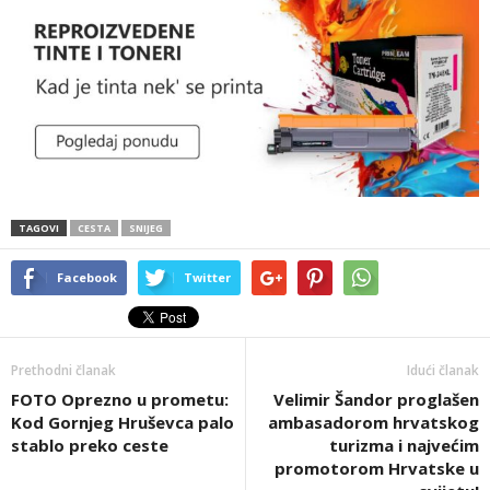
TAGOVI
CESTA
SNIJEG
Facebook
Twitter
Prethodni članak
Idući članak
FOTO Oprezno u prometu:
Velimir Šandor proglašen
Kod Gornjeg Hruševca palo
ambasadorom hrvatskog
stablo preko ceste
turizma i najvećim
promotorom Hrvatske u