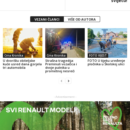
svijetu!
VEZANI ČLANCI
VIŠE OD AUTORA
Crna Kronika
Crna Kronika
FOTO VIJEST
U dvorištu obiteljske
Strašna tragedija:
FOTO U tijeku uređenje
kuće usred dana gorjela
Preminuli vozačica i
pločnika u Školskoj ulici
tri automobila
dvoje putnika u
prometnoj nesreći
- Advertisement -