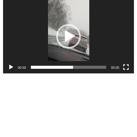
Reproduktor
videozapisa
00:00
00:05