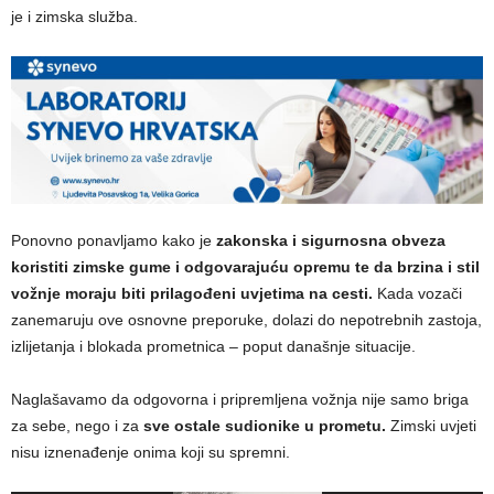
je i zimska služba.
Ponovno ponavljamo kako je
zakonska i sigurnosna obveza
koristiti zimske gume i odgovarajuću opremu te da brzina i stil
vožnje moraju biti prilagođeni uvjetima na cesti.
Kada vozači
zanemaruju ove osnovne preporuke, dolazi do nepotrebnih zastoja,
izlijetanja i blokada prometnica – poput današnje situacije.
Naglašavamo da odgovorna i pripremljena vožnja nije samo briga
za sebe, nego i za
sve ostale sudionike u prometu.
Zimski uvjeti
nisu iznenađenje onima koji su spremni.