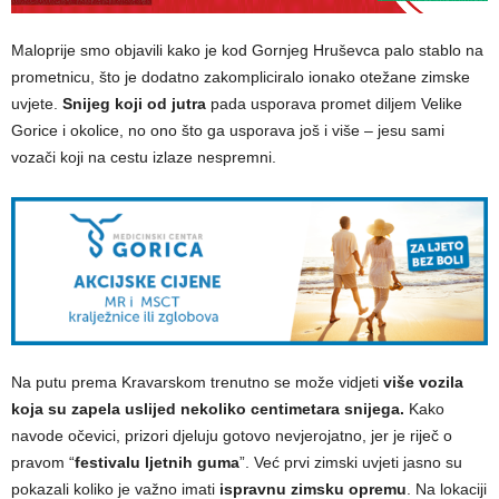
Maloprije smo objavili kako je kod Gornjeg Hruševca palo stablo na
prometnicu, što je dodatno zakompliciralo ionako otežane zimske
uvjete.
Snijeg koji od jutra
pada usporava promet diljem Velike
Gorice i okolice, no ono što ga usporava još i više – jesu sami
vozači koji na cestu izlaze nespremni.
Na putu prema Kravarskom trenutno se može vidjeti
više vozila
koja su zapela uslijed nekoliko centimetara snijega.
Kako
navode očevici, prizori djeluju gotovo nevjerojatno, jer je riječ o
pravom “
festivalu ljetnih guma
”. Već prvi zimski uvjeti jasno su
pokazali koliko je važno imati
ispravnu zimsku opremu
. Na lokaciji