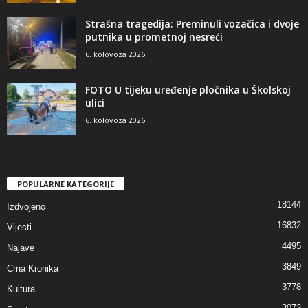
Strašna tragedija: Preminuli vozačica i dvoje
putnika u prometnoj nesreći
6. kolovoza 2026
FOTO U tijeku uređenje pločnika u Školskoj
ulici
6. kolovoza 2026
POPULARNE KATEGORIJE
18144
Izdvojeno
16832
Vijesti
4495
Najave
3849
Crna Kronika
3778
Kultura
3072