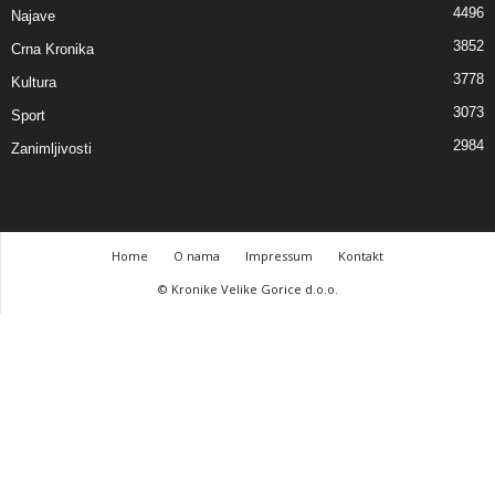
4496
Najave
3852
Crna Kronika
3778
Kultura
3073
Sport
2984
Zanimljivosti
Home
O nama
Impressum
Kontakt
© Kronike Velike Gorice d.o.o.