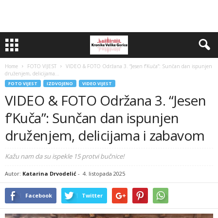
Home
FOTO VIJEST
VIDEO & FOTO Održana 3. “Jesen f’Kuča”: Sunčan dan ispunjen
druženjem, delicijama...
FOTO VIJEST
IZDVOJENO
VIDEO VIJEST
VIDEO & FOTO Održana 3. “Jesen
f’Kuča”: Sunčan dan ispunjen
druženjem, delicijama i zabavom
Kažu nam da su ispekle 15 protvi bučnice!
Autor:
Katarina Drvodelić
-
4. listopada 2025
Facebook
Twitter