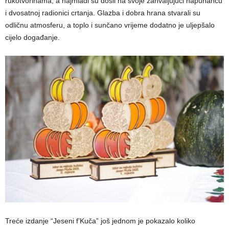
rukotvorinama, a najmlađi su došli na svoje zahvaljujući napuhancu
i dvosatnoj radionici crtanja. Glazba i dobra hrana stvarali su
odličnu atmosferu, a toplo i sunčano vrijeme dodatno je uljepšalo
cijelo događanje.
Treće izdanje “Jeseni f’Kuča” još jednom je pokazalo koliko