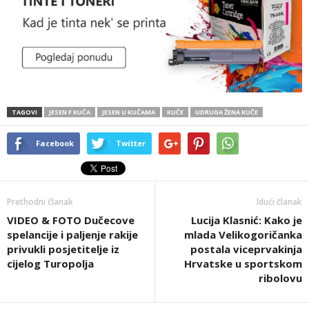
TAGOVI
JESEN F KUČA
JESEN U KUČAMA
KUČE
UDRUGA ŽENA KUČE
Facebook
Twitter
Prethodni članak
Idući članak
VIDEO & FOTO Dučecove
Lucija Klasnić: Kako je
spelancije i paljenje rakije
mlada Velikogoričanka
privukli posjetitelje iz
postala viceprvakinja
cijelog Turopolja
Hrvatske u sportskom
ribolovu