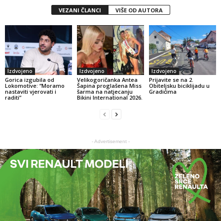
VEZANI ČLANCI
VIŠE OD AUTORA
Izdvojeno
Izdvojeno
Izdvojeno
Gorica izgubila od
Velikogoričanka Antea
Prijavite se na 2.
Lokomotive: “Moramo
Šapina proglašena Miss
Obiteljsku biciklijadu u
nastaviti vjerovati i
šarma na natjecanju
Gradićima
raditi”
Bikini International 2026.
- Advertisement -