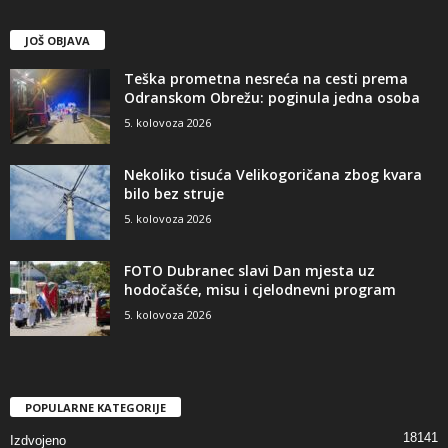
JOŠ OBJAVA
Teška prometna nesreća na cesti prema
Odranskom Obrežu: poginula jedna osoba
5. kolovoza 2026
Nekoliko tisuća Velikogoričana zbog kvara
bilo bez struje
5. kolovoza 2026
FOTO Dubranec slavi Dan mjesta uz
hodočašće, misu i cjelodnevni program
5. kolovoza 2026
POPULARNE KATEGORIJE
18141
Izdvojeno