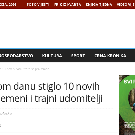
OZA, 2026
FOTO VIJESTI
FRIK IZ KVARTA
KNJIGA TJEDNA
VIDEO VIJE
GOSPODARSTVO
KULTURA
SPORT
CRNA KRONIKA
 10 novih pasa, traže se privremeni...
om danu stiglo 10 novih
remeni i trajni udomitelji
dolaska
5