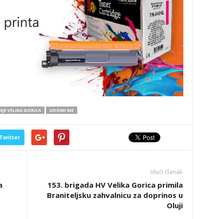
NJE VELIKA GORICA
UDOMI ME
Twitter
Idući članak
a
153. brigada HV Velika Gorica primila
Braniteljsku zahvalnicu za doprinos u
Oluji