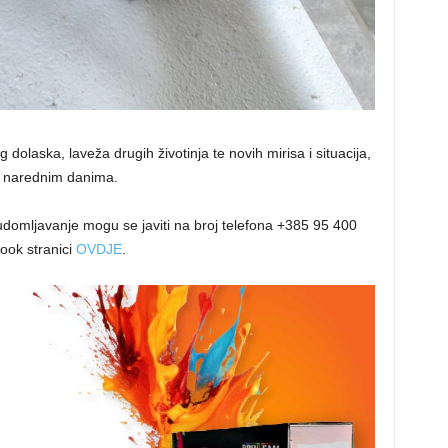
 dolaska, laveža drugih životinja te novih mirisa i situacija,
i u narednim danima.
o udomljavanje mogu se javiti na broj telefona +385 95 400
book stranici
OVDJE
.