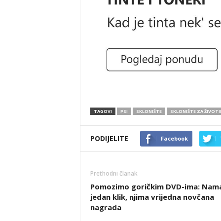
TAGOVI
PSI
SKLONIŠTE
SKLONIŠTE ZA ŽIVOTI
PODIJELITE
Facebook
Prethodni članak
Pomozimo goričkim DVD-ima: Nam
jedan klik, njima vrijedna novčana
nagrada