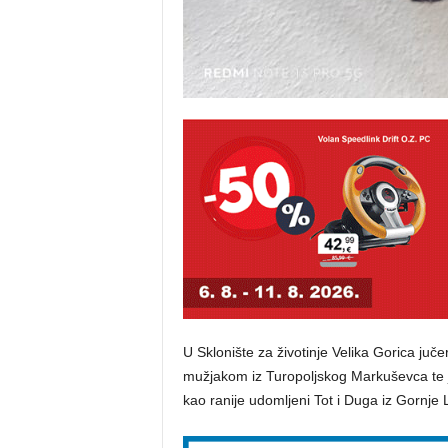
U Sklonište za životinje Velika Gorica juč
mužjakom iz Turopoljskog Markuševca te je
kao ranije udomljeni Tot i Duga iz Gornje