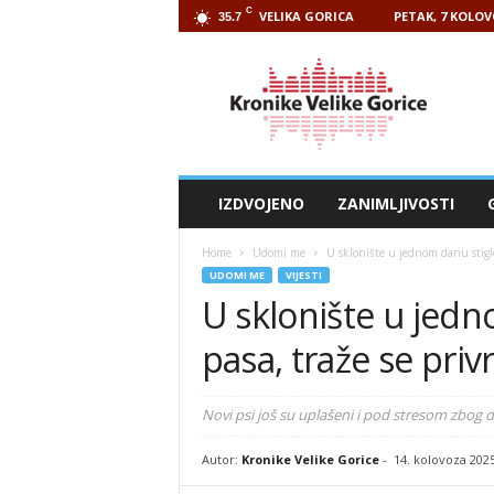
C
VELIKA GORICA
PETAK, 7 KOLOV
35.7
Kronike
Velike
Gorice
IZDVOJENO
ZANIMLJIVOSTI
Home
Udomi me
U sklonište u jednom danu stiglo
UDOMI ME
VIJESTI
U sklonište u jedn
pasa, traže se priv
Novi psi još su uplašeni i pod stresom zbog 
Autor:
Kronike Velike Gorice
-
14. kolovoza 202