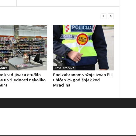
onika
Crna Kronika
o kradljivaca otuđilo
Pod zabranom vožnje izvan BiH
 u vrijednosti nekoliko
uhićen 29-godišnjak kod
eura
Mraclina