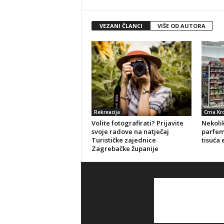
VEZANI ČLANCI
VIŠE OD AUTORA
Rekreacija
Crna Kr
Volite fotografirati? Prijavite
Nekolik
svoje radove na natječaj
parfeme
Turističke zajednice
tisuća 
Zagrebačke županije