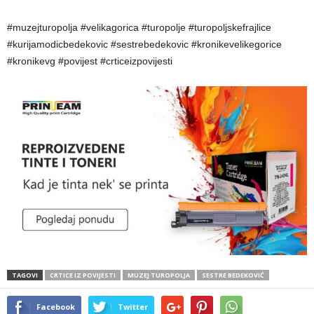
#muzejturopolja #velikagorica #turopolje #turopoljskefrajlice
#kurijamodicbedekovic #sestrebedekovic #kronikevelikegorice
#kronikevg #povijest #crticeizpovijesti
TAGOVI
CRTICE IZ POVIJESTI
MUZEJ TUROPOLJA
SESTRE BEDEKOVIĆ
Facebook
Twitter