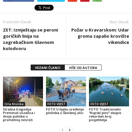
Prethodni članak
Idući članak
ZET: Izmještaju se peroni
Požar u Kravarskom: Udar
goričkih linija na
groma zapalio krovište
zagrebačkom Glavnom
vikendice
kolodvoru
VEZANI ČLANCI
VIŠE OD AUTORA
Crna Kronika
FOTO VIJEST
FOTO VIJEST
Strašna tragedija:
FOTO U tijeku uređenje
FOTO Tradicionalni
Preminuli vozačica i
pločnika u Školskoj ulici
“Kupski plov” okupio
dvoje putnika u
rekordan broj
prometnoj nesreći
posjetitelja