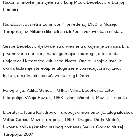
Nakon umirovljenja živjele su u kuriji Modić Bedeković u Donjoj
Lomnici.
Na izložbi „Susreti s Lomnicom“, priređenoj 1968. u Muzeju
Turopolja, uz Milkine slike bili su izloženi i vezovi obaju sestara.
Sestre Bedeković djelovale su u vremenu u kojem je ženama bila
prvenstveno namijenjena uloga majke i supruge, a tek onda
umjetnice i kreatorice kulturnog života. One su uspjele izaći iz
okvira tadašnje stereotipne uloge žene posvećujući svoj život
kulturi, umjetnosti i podučavanju drugih žena.
Fotografija: Velika Gorica – Milka i Vilma Bedeković, autor
fotografije: Višnja Huzjak, 1968., vlasnik/imatelj: Muzej Turopolja
Literatura: Ivana Koludrović, Turopoljski memento (katalog izložbe),
Velika Gorica: Muzej Turopolja, 1999.; Dragica Dada Modrić,
Likovna zbirka (katalog stalnog postava), Velika Gorica: Muzej
Turopolja, 2007.