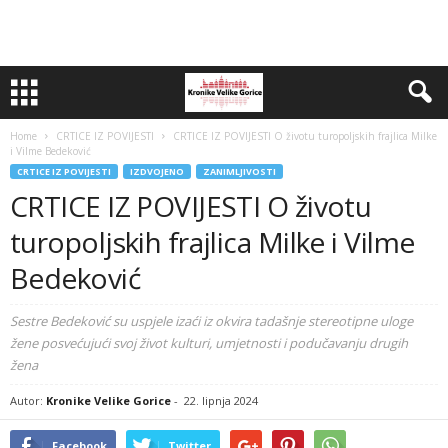
Home
CRTICE IZ POVIJESTI
CRTICE IZ POVIJESTI O životu turopoljskih frajlica Milke
i Vilme Bedeković
CRTICE IZ POVIJESTI
IZDVOJENO
ZANIMLJIVOSTI
CRTICE IZ POVIJESTI O životu
turopoljskih frajlica Milke i Vilme
Bedeković
Sestre Bedeković su uspjele izaći iz okvira tadašnje stereotipne uloge
žene posvećujući svoj život kulturi, umjetnosti i podučavanju drugih
žena
Autor:
Kronike Velike Gorice
-
22. lipnja 2024
Facebook
Twitter