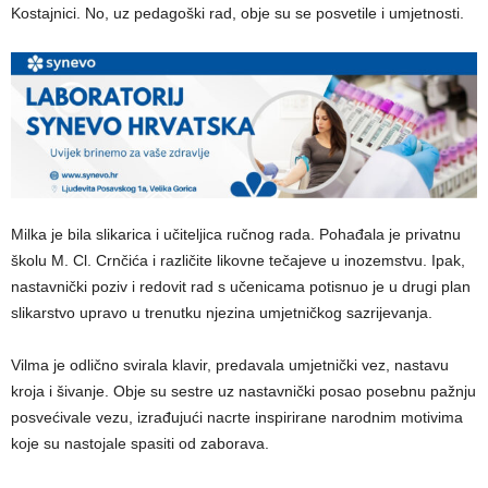
Kostajnici. No, uz pedagoški rad, obje su se posvetile i umjetnosti.
Milka je bila slikarica i učiteljica ručnog rada. Pohađala je privatnu
školu M. Cl. Crnčića i različite likovne tečajeve u inozemstvu. Ipak,
nastavnički poziv i redovit rad s učenicama potisnuo je u drugi plan
slikarstvo upravo u trenutku njezina umjetničkog sazrijevanja.
Vilma je odlično svirala klavir, predavala umjetnički vez, nastavu
kroja i šivanje. Obje su sestre uz nastavnički posao posebnu pažnju
posvećivale vezu, izrađujući nacrte inspirirane narodnim motivima
koje su nastojale spasiti od zaborava.