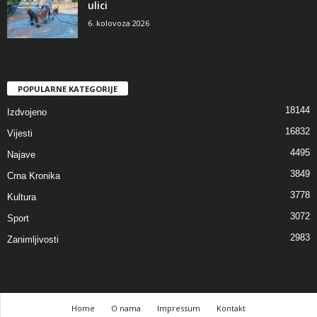
ulici
6. kolovoza 2026
POPULARNE KATEGORIJE
18144
Izdvojeno
16832
Vijesti
4495
Najave
3849
Crna Kronika
3778
Kultura
3072
Sport
2983
Zanimljivosti
Home
O nama
Impressum
Kontakt