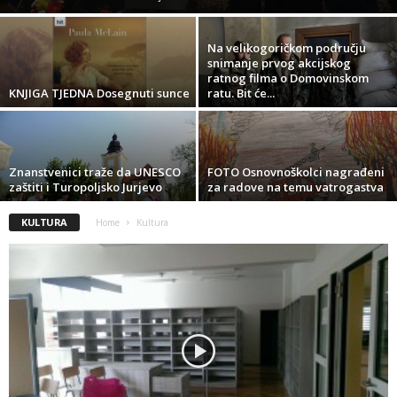
Na velikogoričkom području
snimanje prvog akcijskog
ratnog filma o Domovinskom
KNJIGA TJEDNA Dosegnuti sunce
ratu. Bit će...
Znanstvenici traže da UNESCO
FOTO Osnovnoškolci nagrađeni
zaštiti i Turopoljsko Jurjevo
za radove na temu vatrogastva
KULTURA
Home
Kultura