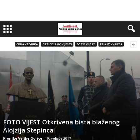
CRNA KRONIKA
CRTICE IZ POVIJESTI
FOTO VIJEST
FRIK IZ KVARTA
FOTO VIJEST Otkrivena bista blaženog
Alojzija Stepinca
Kronike Velike Gorice
-
9. veljače 2017