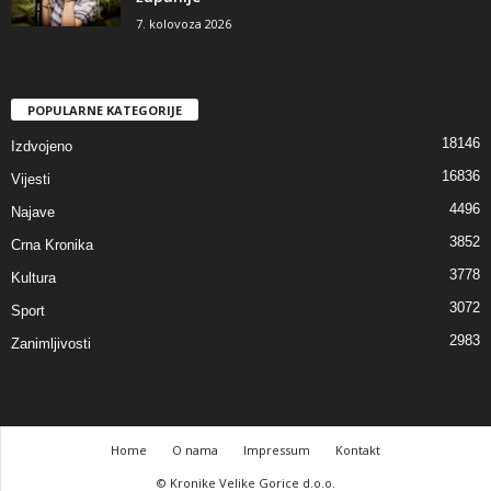
7. kolovoza 2026
POPULARNE KATEGORIJE
18146
Izdvojeno
16836
Vijesti
4496
Najave
3852
Crna Kronika
3778
Kultura
3072
Sport
2983
Zanimljivosti
Home
O nama
Impressum
Kontakt
© Kronike Velike Gorice d.o.o.