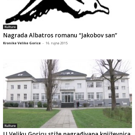
Kultura
Nagrada Albatros romanu “Jakobov san”
Kronike Velike Gorice
-
16. rujna 2015
Kultura
U Veliku Goricu stiže nagrađivana književnica