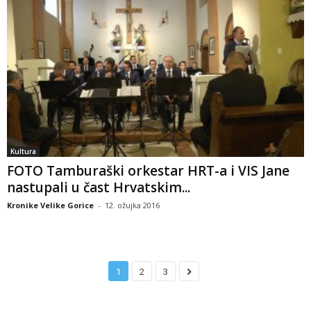
Kultura
FOTO Tamburaški orkestar HRT-a i VIS Jane
nastupali u čast Hrvatskim...
Kronike Velike Gorice
-
12. ožujka 2016
1
2
3