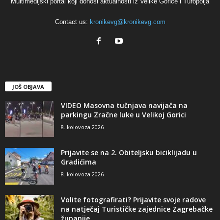
Multimedijski portal koji donosi aktualnosti iz Velike Gorice i Turopolja
Contact us:
kronikevg@kronikevg.com
JOŠ OBJAVA
VIDEO Masovna tučnjava navijača na
parkingu Zračne luke u Velikoj Gorici
8. kolovoza 2026
Prijavite se na 2. Obiteljsku biciklijadu u
Gradićima
8. kolovoza 2026
Volite fotografirati? Prijavite svoje radove
na natječaj Turističke zajednice Zagrebačke
županije