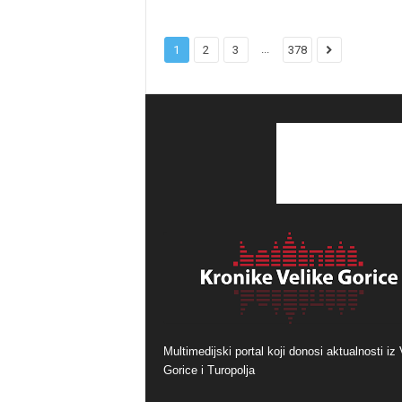
...
1
2
3
378
Multimedijski portal koji donosi aktualnosti iz 
Gorice i Turopolja