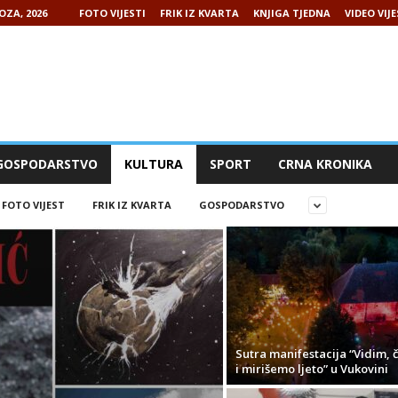
OZA, 2026
FOTO VIJESTI
FRIK IZ KVARTA
KNJIGA TJEDNA
VIDEO VIJE
GOSPODARSTVO
KULTURA
SPORT
CRNA KRONIKA
FOTO VIJEST
FRIK IZ KVARTA
GOSPODARSTVO
Sutra manifestacija “Vidim, 
i mirišemo ljeto” u Vukovini