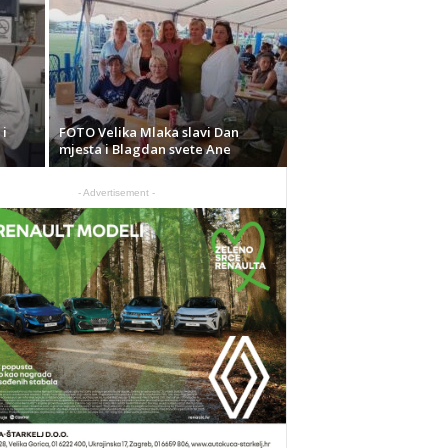
 i
FOTO Velika Mlaka slavi Dan
mjesta i Blagdan svete Ane
- Advertisement -