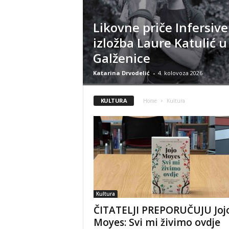
Likovne priče Infersive
izložba Laure Katulić u
Galženice
Katarina Drvodelić
-
4. kolovoza 2026
KULTURA
Home
Kultura
Kultura
ČITATELJI PREPORUČUJU Joj
Moyes: Svi mi živimo ovdje