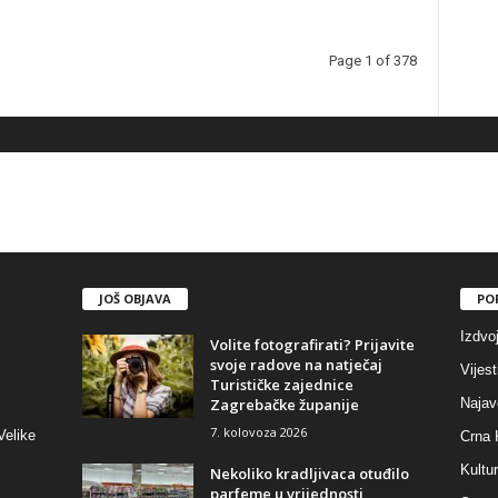
Page 1 of 378
JOŠ OBJAVA
PO
Izdvo
Volite fotografirati? Prijavite
svoje radove na natječaj
Vijest
Turističke zajednice
Zagrebačke županije
Najav
7. kolovoza 2026
Velike
Crna 
Kultu
Nekoliko kradljivaca otuđilo
parfeme u vrijednosti