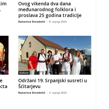
kim
Ovog vikenda dva dana
.
međunarodnog folklora i
proslava 25 godina tradicije
Katarina Drvodelić
-
8. srpnja 2026
Kultura
e
Održani 19. Srpanjski susreti u
ncta
Šćitarjevu
Katarina Drvodelić
-
6. srpnja 2026