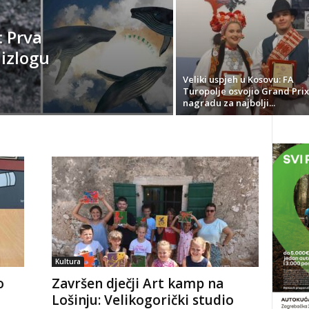
: Prva
 izlogu
Veliki uspjeh u Kosovu: FA
Turopolje osvojio Grand Prix
nagradu za najbolji...
Kultura
o
Završen dječji Art kamp na
Lošinju: Velikogorički studio