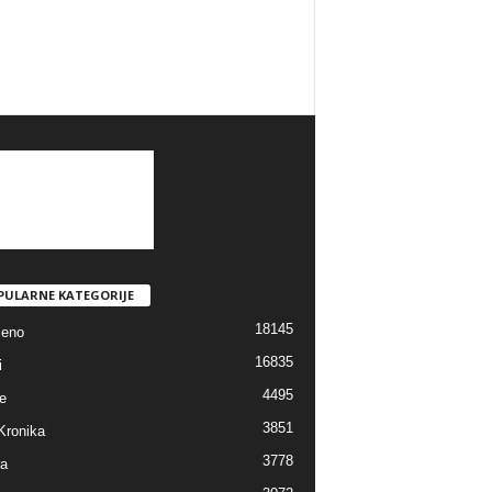
PULARNE KATEGORIJE
18145
jeno
16835
i
4495
e
3851
Kronika
3778
ra