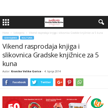
Home
Izdvojeno
Vikend rasprodaja knjiga i slikovnica Gradske knjižnice za 5 kuna
IZDVOJENO
KULTURA
Vikend rasprodaja knjiga i
slikovnica Gradske knjižnice za 5
kuna
Autor:
Kronike Velike Gorice
-
4. lipnja 2014
Facebook
Twitter