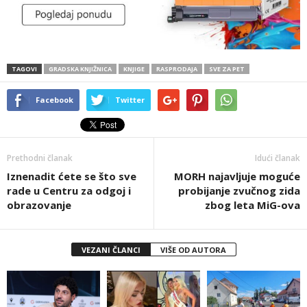
TAGOVI
GRADSKA KNJIŽNICA
KNJIGE
RASPRODAJA
SVE ZA PET
Facebook
Twitter
Prethodni članak
Idući članak
Iznenadit ćete se što sve
MORH najavljuje moguće
rade u Centru za odgoj i
probijanje zvučnog zida
obrazovanje
zbog leta MiG-ova
VEZANI ČLANCI
VIŠE OD AUTORA