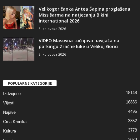
Velikogoričanka Antea Šapina proglašena
Miss šarma na natjecanju Bikini
International 2026.
8. kolovoza 2026
VIDEO Masovna tučnjava navijača na
parkingu Zračne luke u Velikoj Gorici
8. kolovoza 2026
POPULARNE KATEGORIJE
18148
Izdvojeno
16836
Vijesti
4496
Najave
3852
Crna Kronika
3778
Kultura
3073