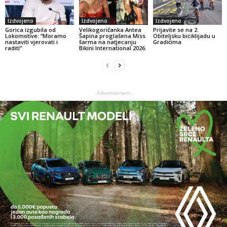
Izdvojeno
Izdvojeno
Izdvojeno
Gorica izgubila od
Velikogoričanka Antea
Prijavite se na 2.
Lokomotive: “Moramo
Šapina proglašena Miss
Obiteljsku biciklijadu u
nastaviti vjerovati i
šarma na natjecanju
Gradićima
raditi”
Bikini International 2026.
- Advertisement -