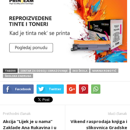
TAGOVI
CENTAR ZA ODGOJ I OBRAZOVANJE
EKO ŠKOLA
MARINA ROBOTIĆ
ŠKOLSKA ZADRUGA
Facebook
Twitter
Prethodni članak
Idući članak
Akcija “Lijek je u nama”
Vikend rasprodaja knjiga i
Zaklade Ana Rukavina i u
slikovnica Gradske