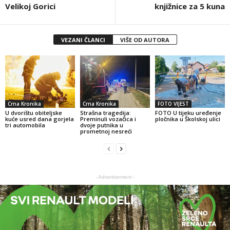
Velikoj Gorici
knjižnice za 5 kuna
VEZANI ČLANCI
VIŠE OD AUTORA
Crna Kronika
Crna Kronika
FOTO VIJEST
U dvorištu obiteljske
Strašna tragedija:
FOTO U tijeku uređenje
kuće usred dana gorjela
Preminuli vozačica i
pločnika u Školskoj ulici
tri automobila
dvoje putnika u
prometnoj nesreći
- Advertisement -