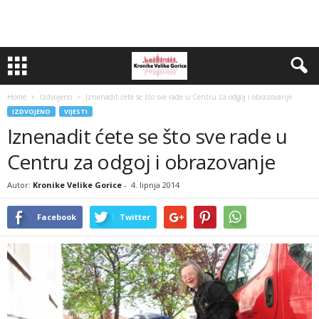
Home
Izdvojeno
Iznenadit ćete se što sve rade u Centru za odgoj i obrazovanje
IZDVOJENO
VIJESTI
Iznenadit ćete se što sve rade u
Centru za odgoj i obrazovanje
Autor:
Kronike Velike Gorice
-
4. lipnja 2014
Facebook
Twitter