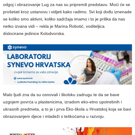
odgoj i obrazovanje Lug za nas su pripremili predstavu. Moći će se
prošetati kroz ustanovu i vidjeti kako radimo. Svi koji dođu iznenade
se koliko smo aktivni, koliko sadržaja imamo i to je prilika da nas
netko izvana vidi – rekla je Marina Robotić, voditeljica
dislocirane jedinice Kolodvorska.
Malo ljudi zna da su osnovali i školsku zadrugu te da se bave
uzgojem povrća u plastenicima, izradom eko-etno upotrebnih i
ukrasnih predmeta, a to je i prva Eko-škola u Hrvatskoj koja se bavi
obrazovanjem djece i mladeži s teškoćama u razvoju.