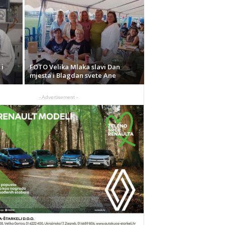
 i
FOTO Velika Mlaka slavi Dan
mjesta i Blagdan svete Ane
- Advertisement -