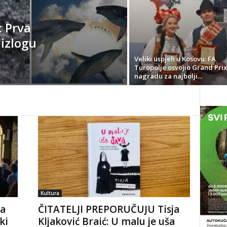
: Prva
 izlogu
Veliki uspjeh u Kosovu: FA
Turopolje osvojio Grand Prix
nagradu za najbolji...
Kultura
la
ČITATELJI PREPORUČUJU Tisja
ki
Kljaković Braić: U malu je uša