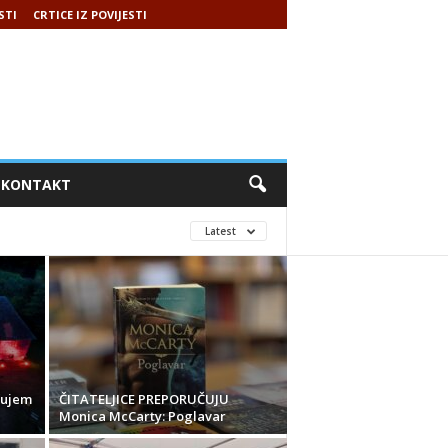
STI
CRTICE IZ POVIJESTI
KONTAKT
Latest
čujem
ČITATELJICE PREPORUČUJU
Monica McCarty: Poglavar