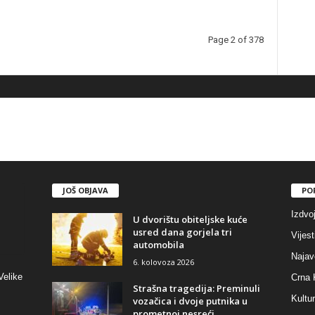
Page 2 of 378
JOŠ OBJAVA
PO
Izdvo
U dvorištu obiteljske kuće
usred dana gorjela tri
Vijest
automobila
Najav
6. kolovoza 2026
Velike
Crna 
Strašna tragedija: Preminuli
Kultu
vozačica i dvoje putnika u
prometnoj nesreći