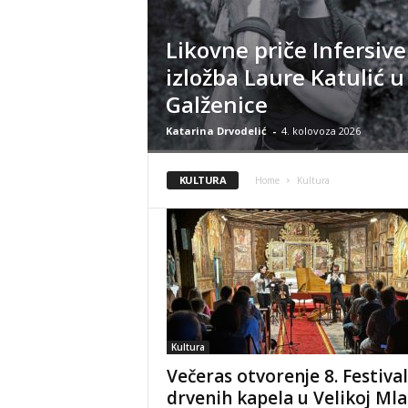
Likovne priče Infersive
izložba Laure Katulić u
Galženice
Katarina Drvodelić
-
4. kolovoza 2026
KULTURA
Home
Kultura
Kultura
Večeras otvorenje 8. Festiva
drvenih kapela u Velikoj Mla