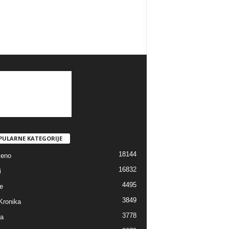
PULARNE KATEGORIJE
18144
jeno
16832
i
4495
e
3849
Kronika
3778
ra