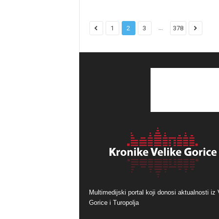
...
1
2
3
378
Multimedijski portal koji donosi aktualnosti iz 
Gorice i Turopolja