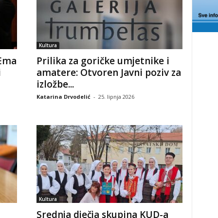
Kultura
 Ema
Prilika za goričke umjetnike i
i
amatere: Otvoren Javni poziv za
izložbe...
Katarina Drvodelić
-
25. lipnja 2026
Kultura
Srednja dječja skupina KUD-a