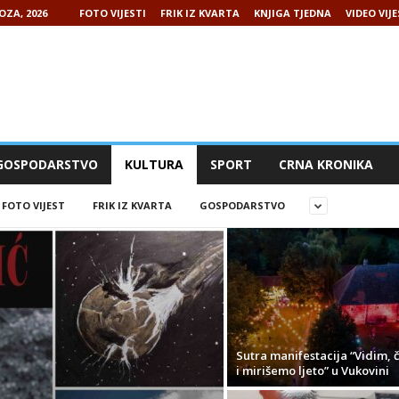
OZA, 2026
FOTO VIJESTI
FRIK IZ KVARTA
KNJIGA TJEDNA
VIDEO VIJE
GOSPODARSTVO
KULTURA
SPORT
CRNA KRONIKA
FOTO VIJEST
FRIK IZ KVARTA
GOSPODARSTVO
Sutra manifestacija “Vidim, 
i mirišemo ljeto” u Vukovini