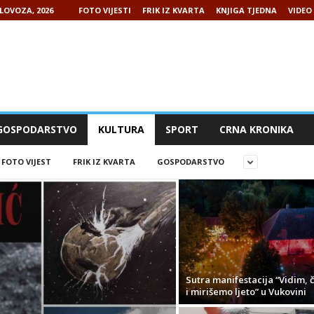
LOVOZA, 2026
FOTO VIJESTI
FRIK IZ KVARTA
KNJIGA TJEDNA
VIDEO 
GOSPODARSTVO
KULTURA
SPORT
CRNA KRONIKA
FOTO VIJEST
FRIK IZ KVARTA
GOSPODARSTVO
Sutra manifestacija “Vidim, 
i mirišemo ljeto” u Vukovini