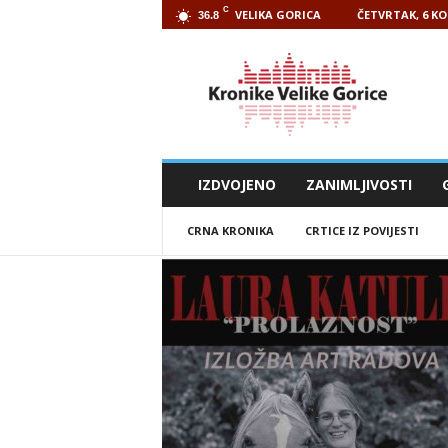
C
VELIKA GORICA
ČETVRTAK, 6 KO
36.8
Kronike
Velike
Gorice
IZDVOJENO
ZANIMLJIVOSTI
CRNA KRONIKA
CRTICE IZ POVIJESTI