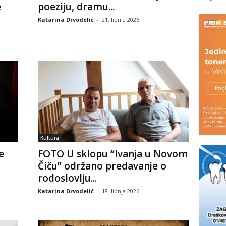
e
poeziju, dramu...
Katarina Drvodelić
-
21. lipnja 2026
Kultura
e
FOTO U sklopu “Ivanja u Novom
Čiču” održano predavanje o
rodoslovlju...
Katarina Drvodelić
-
18. lipnja 2026