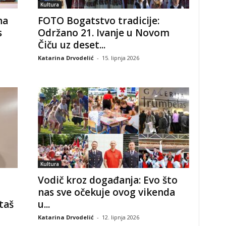
Kultura
na
FOTO Bogatstvo tradicije:
s
Održano 21. Ivanje u Novom
Čiču uz deset...
Katarina Drvodelić
-
15. lipnja 2026
Kultura
Vodič kroz događanja: Evo što
nas sve očekuje ovog vikenda
taš
u...
Katarina Drvodelić
-
12. lipnja 2026