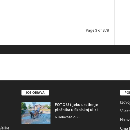
Page 3 of 378
JOŠ OBJAVA
PO
Izdvo
FOTO U tijeku uređenje
pločnika u Školskoj ulici
Vijest
6. kolovoza 2026
Najav
Velike
Crna 