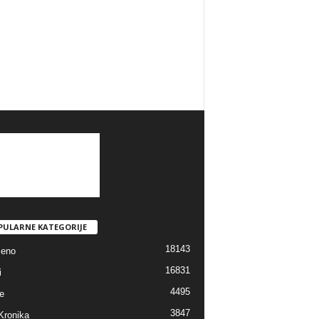
PULARNE KATEGORIJE
18143
jeno
16831
i
4495
e
3847
Kronika