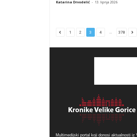
Katarina Drvodelić
-
13. lipnja 2026
...
1
2
3
4
378
Multimedijski portal koji donosi aktualnosti iz 