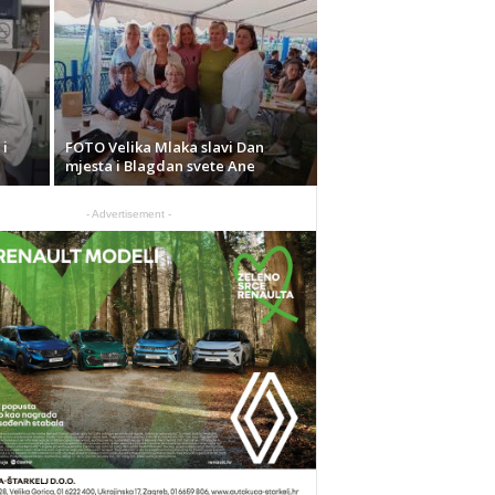
 i
FOTO Velika Mlaka slavi Dan
mjesta i Blagdan svete Ane
- Advertisement -