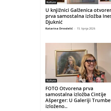
Kultura
U knjižnici Galženica otvore
prva samostalna izložba Ine
Djuknić
Katarina Drvodelić
-
15. lipnja 2026
Kultura
FOTO Otvorena prva
samostalna izložba Cintije
Ašperger: U Galeriji Trumbe
izloženo...