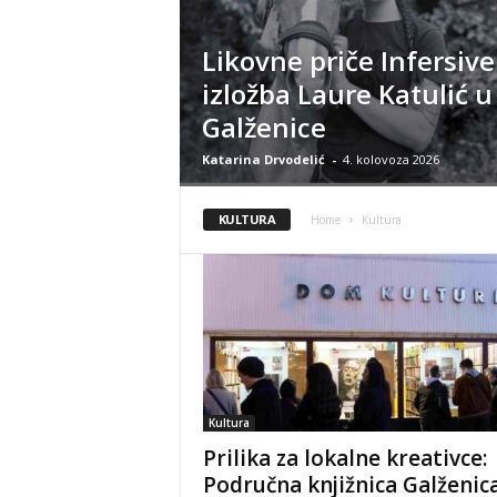
Likovne priče Infersive
izložba Laure Katulić u
Galženice
Katarina Drvodelić
-
4. kolovoza 2026
KULTURA
Home
Kultura
Kultura
Prilika za lokalne kreativce:
Područna knjižnica Galženic