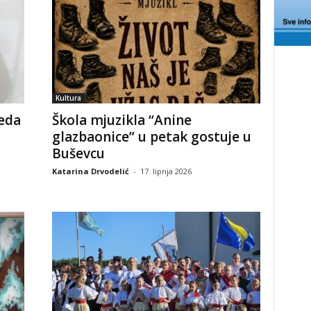
Kultura
eda
Škola mjuzikla “Anine
glazbaonice” u petak gostuje u
Buševcu
Katarina Drvodelić
-
17. lipnja 2026