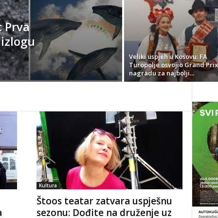
: Prva
 izlogu
Veliki uspjeh u Kosovu: FA
Turopolje osvojio Grand Prix
nagradu za najbolji...
Kultura
Štoos teatar zatvara uspješnu
a
sezonu: Dođite na druženje uz