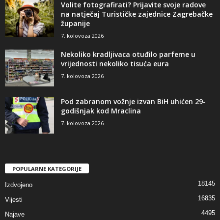
Volite fotografirati? Prijavite svoje radove
na natječaj Turističke zajednice Zagrebačke
županije
7. kolovoza 2026
Nekoliko kradljivaca otuđilo parfeme u
vrijednosti nekoliko tisuća eura
7. kolovoza 2026
Pod zabranom vožnje izvan BiH uhićen 29-
godišnjak kod Mraclina
7. kolovoza 2026
POPULARNE KATEGORIJE
18145
Izdvojeno
16835
Vijesti
4495
Najave