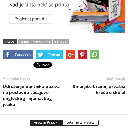
TAGOVI
CIJENE
NEKRETNINE
STANOVI
Facebook
Twitter
Prethodni članak
Idući članak
Udruženje obrtnika poziva
Smanjite brzinu, prvašići
na poslovne tečajeve
kreću u školu!
engleskog i njemačkog
jezika
VEZANI ČLANCI
VIŠE OD AUTORA