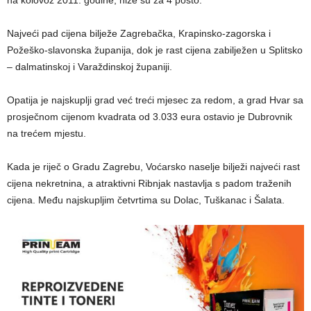
Najveći pad cijena bilježe Zagrebačka, Krapinsko-zagorska i
Požeško-slavonska županija, dok je rast cijena zabilježen u Splitsko
– dalmatinskoj i Varaždinskoj županiji.
Opatija je najskuplji grad već treći mjesec za redom, a grad Hvar sa
prosječnom cijenom kvadrata od 3.033 eura ostavio je Dubrovnik
na trećem mjestu.
Kada je riječ o Gradu Zagrebu, Voćarsko naselje bilježi najveći rast
cijena nekretnina, a atraktivni Ribnjak nastavlja s padom traženih
cijena. Među najskupljim četvrtima su Dolac, Tuškanac i Šalata.