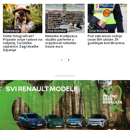
Rekreacija
Crna Kronika
Crna Kronika
Volite fotografirati?
Nekoliko kradljivaca
Pod zabranom vožnje
Prijavite svoje radove na
otuđilo parfeme u
izvan BiH uhićen 29-
natječaj Turističke
vrijednosti nekoliko
godišnjak kod Mraclina
zajednice Zagrebačke
tisuća eura
županije
- Advertisement -