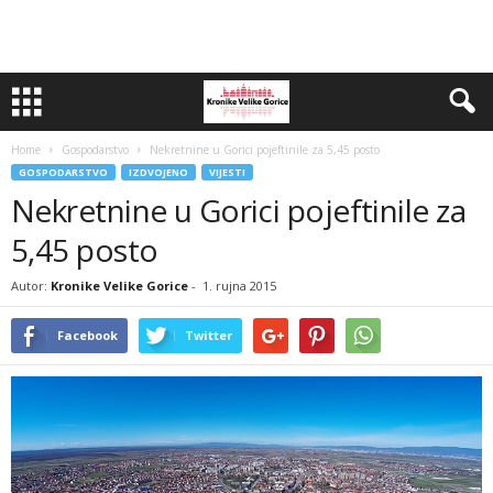
Home
Gospodarstvo
Nekretnine u Gorici pojeftinile za 5,45 posto
GOSPODARSTVO
IZDVOJENO
VIJESTI
Nekretnine u Gorici pojeftinile za
5,45 posto
Autor:
Kronike Velike Gorice
-
1. rujna 2015
Facebook
Twitter