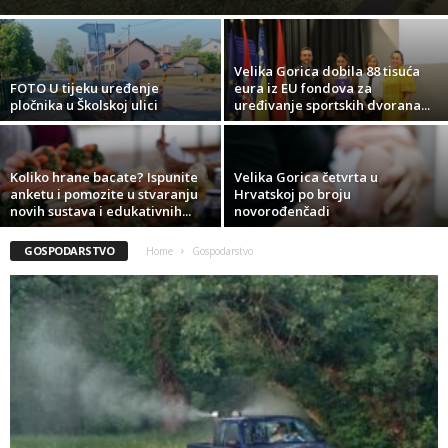
Velika Gorica dobila 88 tisuća
FOTO U tijeku uređenje
eura iz EU fondova za
pločnika u Školskoj ulici
uređivanje sportskih dvorana...
Koliko hrane bacate? Ispunite
Velika Gorica četvrta u
anketu i pomozite u stvaranju
Hrvatskoj po broju
novih sustava i edukativnih...
novorođenčadi
GOSPODARSTVO
Home
Gospodarstvo