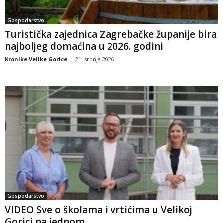
Gospodarstvo
Turistička zajednica Zagrebačke županije bira
najboljeg domaćina u 2026. godini
Kronike Velike Gorice
-
21. srpnja 2026
Gospodarstvo
VIDEO Sve o školama i vrtićima u Velikoj
Gorici na jednom...