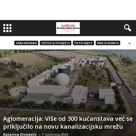
CRNA KRONIKA
CRTICE IZ POVIJESTI
FOTO VIJEST
FRIK IZ KVARTA
Aglomeracija: Više od 300 kućanstava već se
priključilo na novu kanalizacijsku mrežu
Katarina Drvodelić
-
7. kolovoza 2026