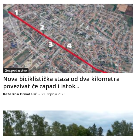
Gospodarstvo
Nova biciklistička staza od dva kilometra
povezivat će zapad i istok...
Katarina Drvodelić
-
22. srpnja 2026