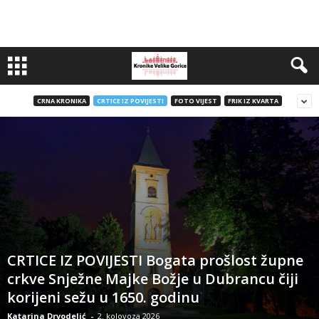
CRNA KRONIKA
CRTICE IZ POVIJESTI
FOTO VIJEST
FRIK IZ KVARTA
CRTICE IZ POVIJESTI Bogata prošlost župne
crkve Snježne Majke Božje u Dubrancu čiji
korijeni sežu u 1650. godinu
Katarina Drvodelić
-
2. kolovoza 2026