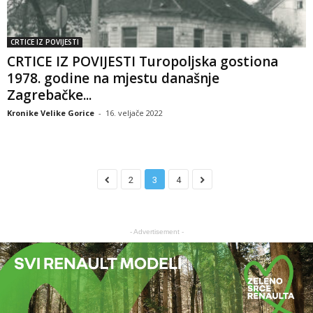
CRTICE IZ POVIJESTI
CRTICE IZ POVIJESTI Turopoljska gostiona
1978. godine na mjestu današnje
Zagrebačke...
Kronike Velike Gorice
-
16. veljače 2022
2
3
4
- Advertisement -