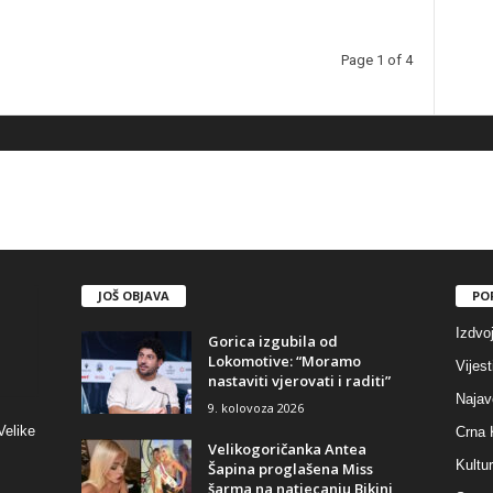
Page 1 of 4
JOŠ OBJAVA
PO
Izdvo
Gorica izgubila od
Lokomotive: “Moramo
Vijest
nastaviti vjerovati i raditi”
Najav
9. kolovoza 2026
Velike
Crna 
Velikogoričanka Antea
Kultu
Šapina proglašena Miss
šarma na natjecanju Bikini