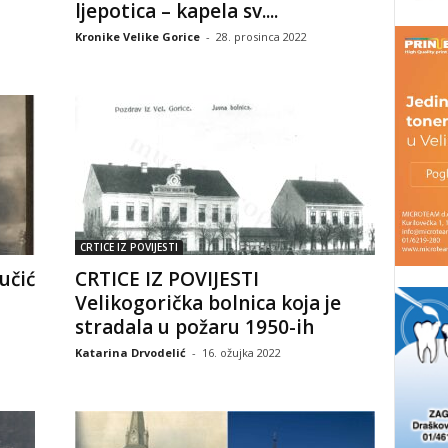
ljepotica – kapela sv....
Kronike Velike Gorice
-
28. prosinca 2022
CRTICE IZ POVIJESTI
učić
CRTICE IZ POVIJESTI
Velikogorička bolnica koja je
stradala u požaru 1950-ih
Katarina Drvodelić
-
16. ožujka 2022