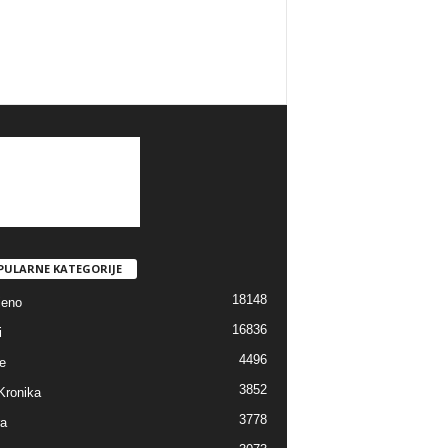
PULARNE KATEGORIJE
18148
jeno
16836
i
4496
e
3852
Kronika
3778
ra