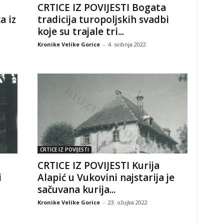
CRTICE IZ POVIJESTI Bogata
a iz
tradicija turopoljskih svadbi
koje su trajale tri...
Kronike Velike Gorice
-
4. svibnja 2022
CRTICE IZ POVIJESTI
CRTICE IZ POVIJESTI Kurija
i
Alapić u Vukovini najstarija je
sačuvana kurija...
Kronike Velike Gorice
-
23. ožujka 2022