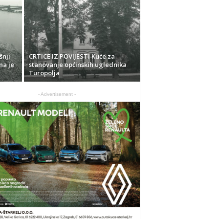
šnji
CRTICE IZ POVIJESTI Kuće za
na je
stanovanje općinskih uglednika
Turopolja
- Advertisement -