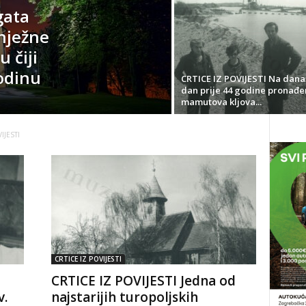
gata
nježne
 čiji
godinu
CRTICE IZ POVIJESTI Na dana
dan prije 44 godine pronađe
mamutova kljova...
IJESTI
CRTICE IZ POVIJESTI
CRTICE IZ POVIJESTI Jedna od
v.
najstarijih turopoljskih