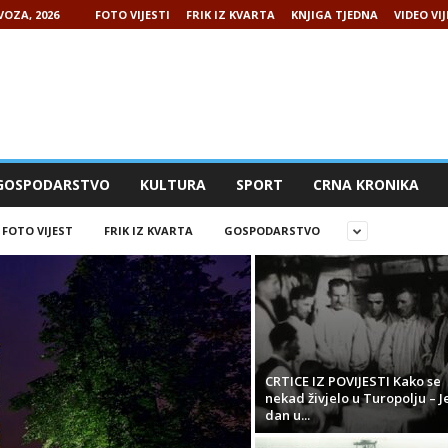
VOZA, 2026
FOTO VIJESTI
FRIK IZ KVARTA
KNJIGA TJEDNA
VIDEO VIJ
GOSPODARSTVO
KULTURA
SPORT
CRNA KRONIKA
FOTO VIJEST
FRIK IZ KVARTA
GOSPODARSTVO
CRTICE IZ POVIJESTI Kako se
nekad živjelo u Turopolju – 
dan u...