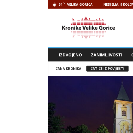
C
VELIKA GORICA
NEDJELJA, 9 KOLO
34
Kronike
Velike
Gorice
IZDVOJENO
ZANIMLJIVOSTI
CRNA KRONIKA
CRTICE IZ POVIJESTI