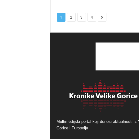
1
2
3
4
Multimedijski portal koji donosi aktualnosti iz 
Gorice i Turopolja