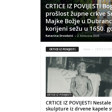
CRTICE IZ POVIJESTI Bo
prošlost župne crkve S
Majke Božje u Dubrancu
korijeni sežu u 1650. 
Katarina Drvodelić
-
2. kolovoza 2026
CRTICE IZ POVIJESTI
Home
CRTICE IZ POV
CRTICE IZ POVIJESTI
CRTICE IZ POVIJESTI Nestale
skulpture iz drvene kapele s