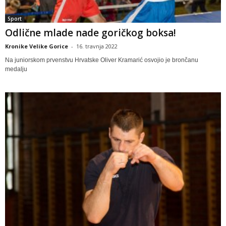
Sport
Odlične mlade nade goričkog boksa!
Kronike Velike Gorice
-
16. travnja 2022
Na juniorskom prvenstvu Hrvatske Oliver Kramarić osvojio je brončanu
medalju