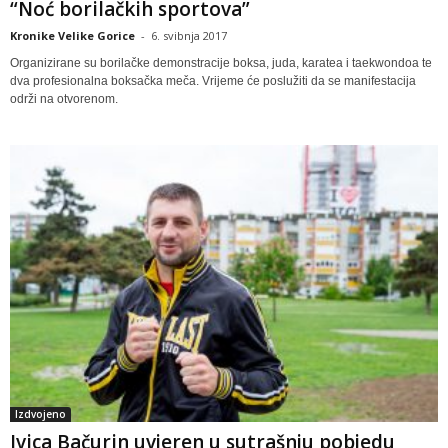
“Noć borilačkih sportova”
Kronike Velike Gorice
-
6. svibnja 2017
Organizirane su borilačke demonstracije boksa, juda, karatea i taekwondoa te
dva profesionalna boksačka meča. Vrijeme će poslužiti da se manifestacija
održi na otvorenom.
Izdvojeno
Ivica Bačurin uvjeren u sutrašnju pobjedu