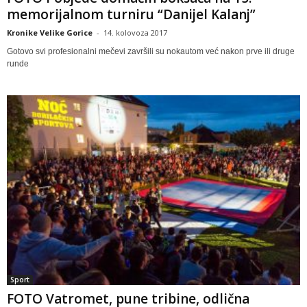
memorijalnom turniru “Danijel Kalanj”
Kronike Velike Gorice
-
14. kolovoza 2017
Gotovo svi profesionalni mečevi završili su nokautom već nakon prve ili druge
runde
Sport
FOTO Vatromet, pune tribine, odlična