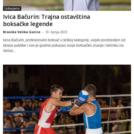
Izdvojeno
Ivica Bačurin: Trajna ostavština
boksačke legende
Kronike Velike Gorice
-
10. lipnja 2023
Ivica Bačurin, profesionalni boksač u teškoj kategoriji, uvijek pozdravljen od
strane publike i ove je godine pokazao svoje boksačko znanje i tehniku na
Večeri...