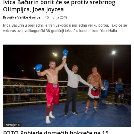
Ivica Bačurin borit će se protiv srebrnog
Olimpijca, Joea Joycea
Kronike Velike Gorice
-
15. lipnja 2018
Ivica Bačurin u posljednji je tren uskočio u još jednu veliku borbu. Tako će se
večeras ovaj velikogorički 36-godišnji teškaš u londonskom York Hallu...
Izdvojeno
FOTO Pobjede domaćih boksača na 15.