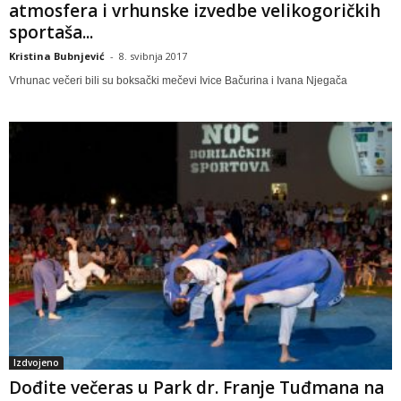
atmosfera i vrhunske izvedbe velikogoričkih
sportaša...
Kristina Bubnjević
-
8. svibnja 2017
Vrhunac večeri bili su boksački mečevi Ivice Bačurina i Ivana Njegača
Izdvojeno
Dođite večeras u Park dr. Franje Tuđmana na