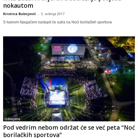
nokautom
Kristina Bubnjević
-
5. svibnja 2017
S Ivanom Njegačem nastupit će sutra na Noći borilačkih sportova
Izdvojeno
Pod vedrim nebom održat će se već peta “Noć
borilačkih sportova”