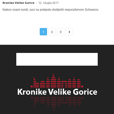
Kronike Velike Gorice
-
12. ožujka 2017
Nakon osam rundi, suci su pobjedu dodijelili neporaženom Schwarzu
1
2
3