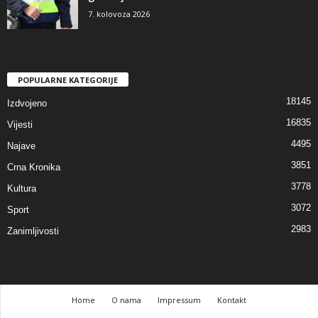
7. kolovoza 2026
POPULARNE KATEGORIJE
18145
Izdvojeno
16835
Vijesti
4495
Najave
3851
Crna Kronika
3778
Kultura
3072
Sport
2983
Zanimljivosti
Home
O nama
Impressum
Kontakt