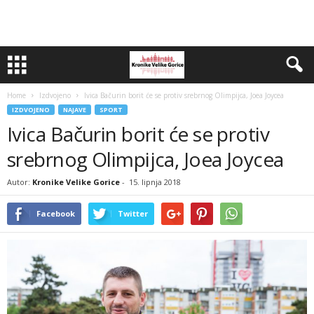
Home
Izdvojeno
Ivica Bačurin borit će se protiv srebrnog Olimpijca, Joea Joycea
IZDVOJENO
NAJAVE
SPORT
Ivica Bačurin borit će se protiv
srebrnog Olimpijca, Joea Joycea
Autor:
Kronike Velike Gorice
-
15. lipnja 2018
Facebook
Twitter