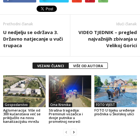
Prethodni članak
Idući članak
U nedjelju se održava 3.
VIDEO TJEDNIK – pregled
Državno natjecanje u vuči
najvažnijih zbivanja u
trupaca
Velikoj Gorici
VEZANI ČLANCI
VIŠE OD AUTORA
Gospodarstvo
Crna Kronika
FOTO VIJEST
Aglomeracija: Više od
Strašna tragedija:
FOTO U tijeku uređenje
300 kućanstava već se
Preminuli vozačica i
pločnika u Školskoj ulici
priključilo na novu
dvoje putnika u
kanalizacijsku mrežu
prometnoj nesreći