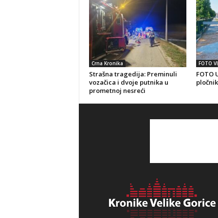
Crna Kronika
FOTO VI
Strašna tragedija: Preminuli
FOTO U
vozačica i dvoje putnika u
pločnik
prometnoj nesreći