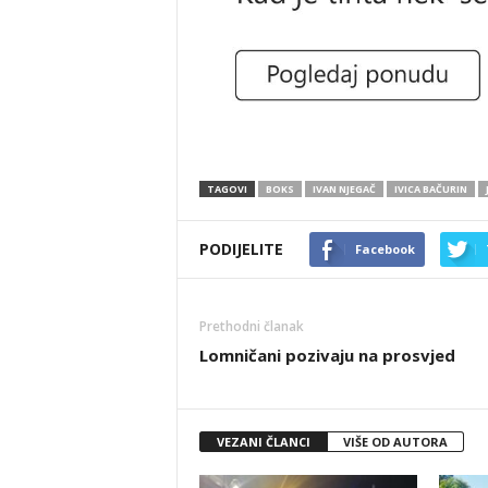
TAGOVI
BOKS
IVAN NJEGAČ
IVICA BAČURIN
PODIJELITE
Facebook
Prethodni članak
Lomničani pozivaju na prosvjed
VEZANI ČLANCI
VIŠE OD AUTORA