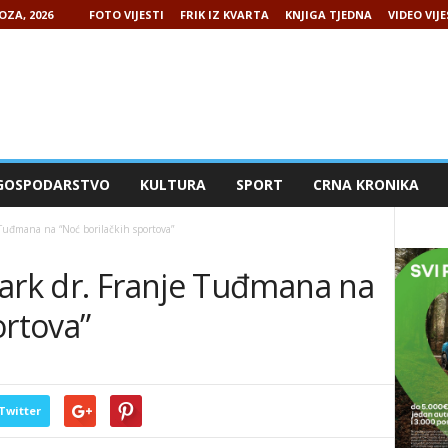
OZA, 2026
FOTO VIJESTI
FRIK IZ KVARTA
KNJIGA TJEDNA
VIDEO VIJE
GOSPODARSTVO
KULTURA
SPORT
CRNA KRONIKA
 Tuđmana na “Noć borilačkih sportova”
Park dr. Franje Tuđmana na
ortova”
Twitter