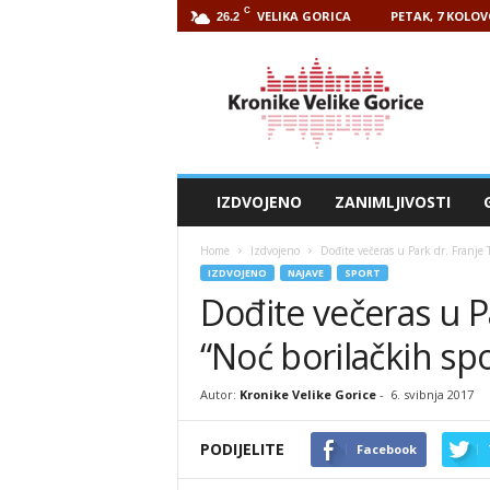
C
VELIKA GORICA
PETAK, 7 KOLOV
26.2
Kronike
Velike
Gorice
IZDVOJENO
ZANIMLJIVOSTI
Home
Izdvojeno
Dođite večeras u Park dr. Franje
IZDVOJENO
NAJAVE
SPORT
Dođite večeras u 
“Noć borilačkih sp
Autor:
Kronike Velike Gorice
-
6. svibnja 2017
PODIJELITE
Facebook