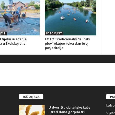
JEST
FOTO VIJEST
 tijeku uređenje
FOTO Tradicionalni “Kupski
a u Školskoj ulici
plov” okupio rekordan broj
posjetitelja
JOŠ OBJAVA
PO
Izdvo
U dvorištu obiteljske kuće
usred dana gorjela tri
Vijest