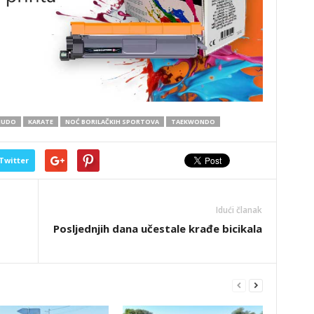
JUDO
KARATE
NOĆ BORILAČKIH SPORTOVA
TAEKWONDO
Twitter
Idući članak
Posljednjih dana učestale krađe bicikala