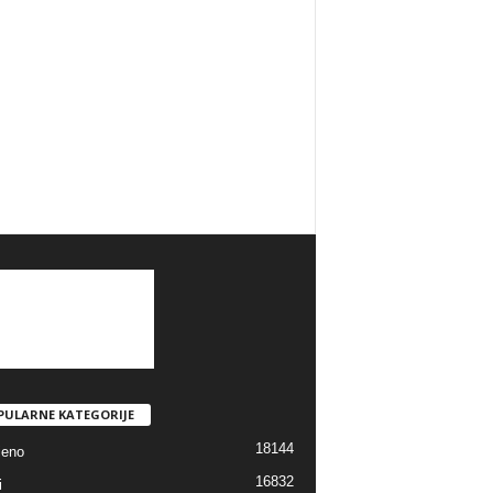
PULARNE KATEGORIJE
18144
jeno
16832
i