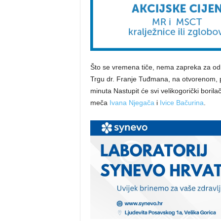
Što se vremena tiče, nema zapreka za održ
Trgu dr. Franje Tuđmana, na otvorenom, poč
minuta Nastupit će svi velikogorički boril
meča
Ivana Njegača
i
Ivice Bačurina
.