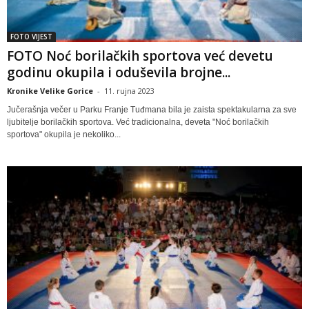
FOTO VIJEST
FOTO Noć borilačkih sportova već devetu
godinu okupila i oduševila brojne...
Kronike Velike Gorice
-
11. rujna 2023
Jučerašnja večer u Parku Franje Tuđmana bila je zaista spektakularna za sve
ljubitelje borilačkih sportova. Već tradicionalna, deveta "Noć borilačkih
sportova" okupila je nekoliko...