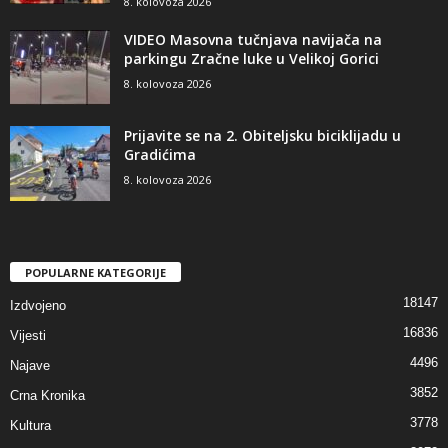
8. kolovoza 2026
VIDEO Masovna tučnjava navijača na
parkingu Zračne luke u Velikoj Gorici
8. kolovoza 2026
Prijavite se na 2. Obiteljsku biciklijadu u
Gradićima
8. kolovoza 2026
POPULARNE KATEGORIJE
18147
Izdvojeno
16836
Vijesti
4496
Najave
3852
Crna Kronika
3778
Kultura