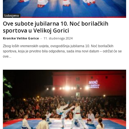
Izdvojeno
Ove subote jubilarna 10. Noć borilačkih
sportova u Velikoj Gorici
Kronike Velike Gorice
-
11. studenoga 2024
Zbog loših vremenskih uvjeta, ovogodišnja jubilarna 10. Noć borilačkih
sportova, koja je prvotno bila odgođena, sada ima novi datum – održat će se
ove...