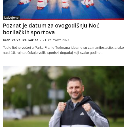
Izdvojeno
Poznat je datum za ovogodišnju Noć
borilačkih sportova
Kronike Velike Gorice
-
21. kolovoza 2023
Tople ljetne večeri u Parku Franje Tuđmana idealne su za manifestacije, a tako
nas i 10. rujna očekuje veliki sportski događaj koji svake godine...