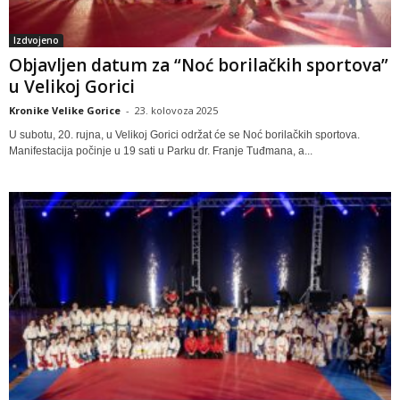
Izdvojeno
Objavljen datum za “Noć borilačkih sportova”
u Velikoj Gorici
Kronike Velike Gorice
-
23. kolovoza 2025
U subotu, 20. rujna, u Velikoj Gorici održat će se Noć borilačkih sportova.
Manifestacija počinje u 19 sati u Parku dr. Franje Tuđmana, a...