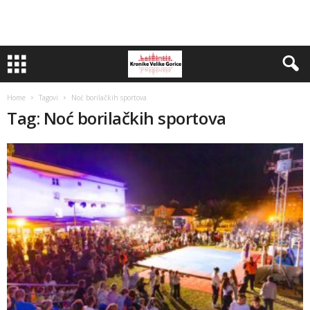
Home
Tagovi
Noć borilačkih sportova
Tag: Noć borilačkih sportova