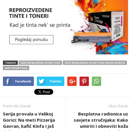
TAGOVI
NOĆ BORILAČKIH SPORTOVA
NOĆ BORILAČKIH SPORTOVA VELIKA GORICA
NOĆ SPORTOVA
Facebook
Twitter
Prethodni članak
Idući članak
Serija provala u Velikoj
Besplatna radionica uz
Gorici: Na meti Pizzerija
savjete stručnjaka: Kako
Gavran, kafić Kinfa i još
umiriti i obnoviti kožu