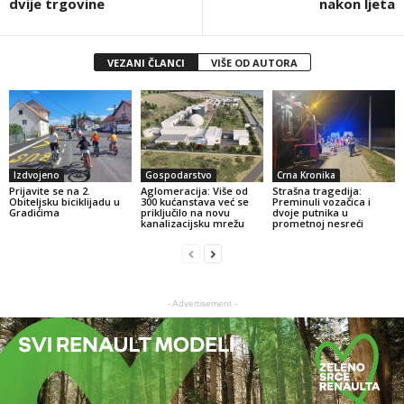
dvije trgovine
nakon ljeta
VEZANI ČLANCI
VIŠE OD AUTORA
Izdvojeno
Gospodarstvo
Crna Kronika
Prijavite se na 2.
Aglomeracija: Više od
Strašna tragedija:
Obiteljsku biciklijadu u
300 kućanstava već se
Preminuli vozačica i
Gradićima
priključilo na novu
dvoje putnika u
kanalizacijsku mrežu
prometnoj nesreći
- Advertisement -