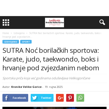
Home
Izdvojeno
SUTRA Noć borilačkih sportova: Karate, judo, taekwondo, boks i
hrvanje pod zvjezdanim...
IZDVOJENO
SPORT
SUTRA Noć borilačkih sportova:
Karate, judo, taekwondo, boks i
hrvanje pod zvjezdanim nebom
Sportska priča koja već godinama oduševljava Velikogoričane
Autor:
Kronike Velike Gorice
-
19. rujna 2025
Facebook
Twitter