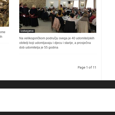
Izdvojeno
mome
ih
Na velikogoričkom području svega je 40 udomiteljskih
obitelji koji udomljavaju i djecu i starije, a prosječna
dob udomitelja je 55 godina
Page 1 of 11