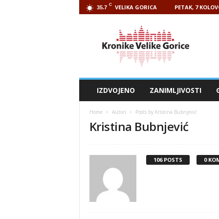
C
VELIKA GORICA
PETAK, 7 KOLOV
35.7
Kronike
Velike
Gorice
IZDVOJENO
ZANIMLJIVOSTI
Home
Autori
Posts by Kristina Bubnjević
Kristina Bubnjević
106 POSTS
0 KO