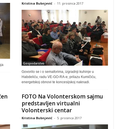
Kristina Bubnjević
-
11. prosinca 2017
Gospodarstvo
nja
Govorilo se i o semaforima, izgradnji kuhinje u
Habdeliću, radu VE-GO-RA-e, prilazu Kumičiću,
energetskoj obnovi te koncesijskoj naknadi.
čen
FOTO Na Volonterskom sajmu
predstavljen virtualni
Volonterski centar
Kristina Bubnjević
-
5. prosinca 2017