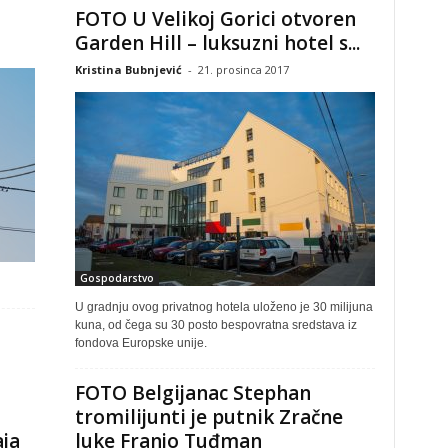
FOTO U Velikoj Gorici otvoren
Garden Hill – luksuzni hotel s...
Kristina Bubnjević
-
21. prosinca 2017
Gospodarstvo
U gradnju ovog privatnog hotela uloženo je 30 milijuna
kuna, od čega su 30 posto bespovratna sredstava iz
fondova Europske unije.
FOTO Belgijanac Stephan
tromilijunti je putnik Zračne
aja
luke Franjo Tuđman