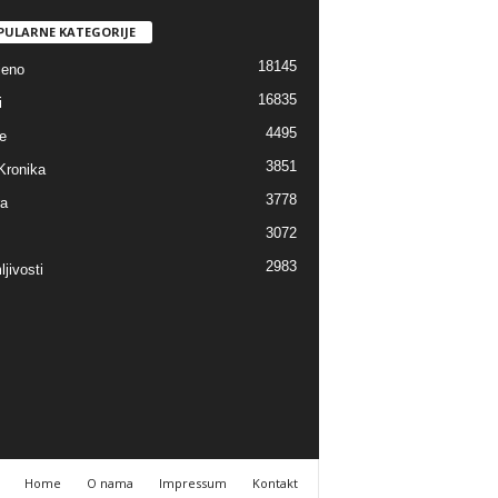
PULARNE KATEGORIJE
18145
jeno
16835
i
4495
e
3851
Kronika
3778
ra
3072
2983
jivosti
Home
O nama
Impressum
Kontakt