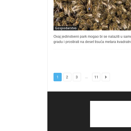
Gospodarstvo
Ovaj jedinstveni park mogao bi se nalaziti u sa
gradu i prostirati na deset tisuća metara kvadratn
...
1
2
3
11