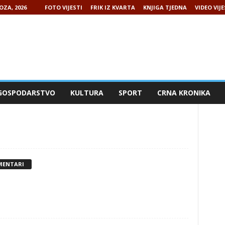
OZA, 2026
FOTO VIJESTI
FRIK IZ KVARTA
KNJIGA TJEDNA
VIDEO VIJE
GOSPODARSTVO
KULTURA
SPORT
CRNA KRONIKA
MENTARI