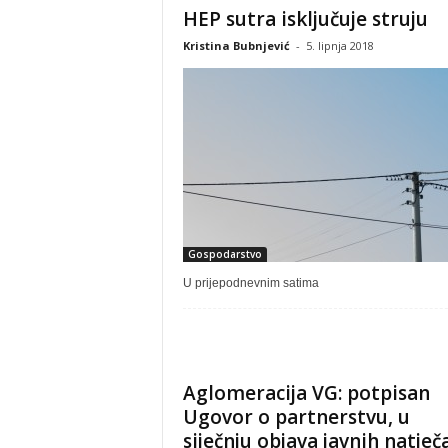
HEP sutra isključuje struju
Kristina Bubnjević
-
5. lipnja 2018
Gospodarstvo
U prijepodnevnim satima
Aglomeracija VG: potpisan
Ugovor o partnerstvu, u
siječnju objava javnih natječ