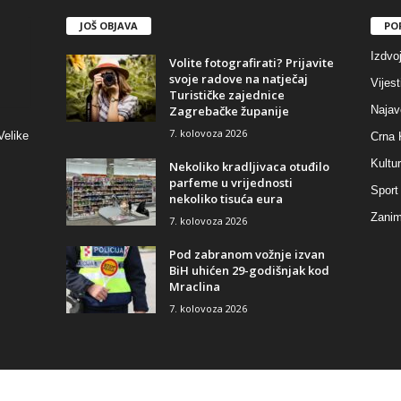
JOŠ OBJAVA
PO
Izdvo
Volite fotografirati? Prijavite
svoje radove na natječaj
Vijest
Turističke zajednice
Zagrebačke županije
Najav
7. kolovoza 2026
Velike
Crna 
Kultu
Nekoliko kradljivaca otuđilo
parfeme u vrijednosti
Sport
nekoliko tisuća eura
Zaniml
7. kolovoza 2026
Pod zabranom vožnje izvan
BiH uhićen 29-godišnjak kod
Mraclina
7. kolovoza 2026