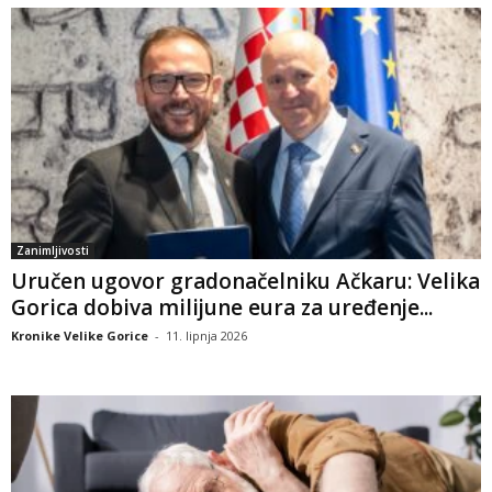
Zanimljivosti
Uručen ugovor gradonačelniku Ačkaru: Velika
Gorica dobiva milijune eura za uređenje...
Kronike Velike Gorice
-
11. lipnja 2026