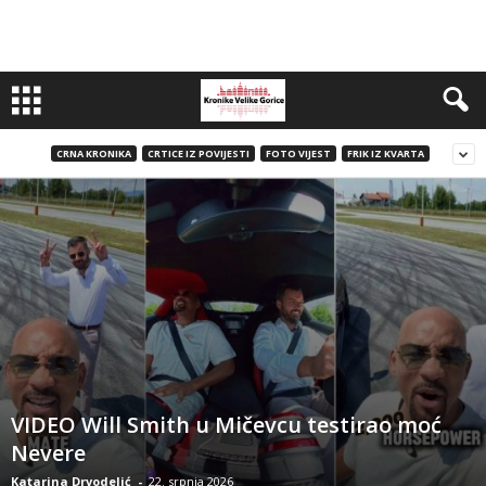
CRNA KRONIKA
CRTICE IZ POVIJESTI
FOTO VIJEST
FRIK IZ KVARTA
VIDEO Will Smith u Mičevcu testirao moć
Nevere
Katarina Drvodelić
-
22. srpnja 2026