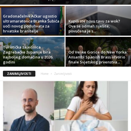
Gradonačelnik Ačkar ugostio
ultramaratonca Branka Šubića
Kupili ste novu tavu za wok?
uoči novog poduhvata za
Ove se odmah riješite,
hrvatske branitelje
povučena je s...
Turistička zajednica
Zagrebačke županije bira
Od Velike Gorice do New Yorka:
najboljeg domaćina u 2026.
Ansambl Spanish Brass otvorio
godini
finale Svjetskog prvenstva...
ZANIMLJIVOSTI
Home
Zanimljivosti