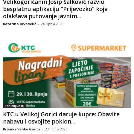
Velikogoričanin Josip Šalković razvio
besplatnu aplikaciju “Prijevozko” koja
olakšava putovanje javnim...
Katarina Drvodelić
-
24. lipnja 2026
Zanimljivosti
KTC u Velikoj Gorici daruje kupce: Obavite
nabavu i osvojite poklon...
Kronike Velike Gorice
-
23. lipnja 2026