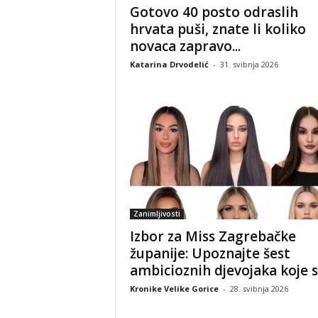
Gotovo 40 posto odraslih
hrvata puši, znate li koliko
novaca zapravo...
Katarina Drvodelić
-
31. svibnja 2026
Zanimljivosti
Izbor za Miss Zagrebačke
županije: Upoznajte šest
ambicioznih djevojaka koje se
Kronike Velike Gorice
-
28. svibnja 2026