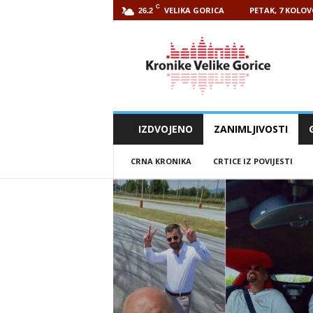
C
VELIKA GORICA
PETAK, 7 KOLOV
26.2
Kronike
Velike
Gorice
IZDVOJENO
ZANIMLJIVOSTI
CRNA KRONIKA
CRTICE IZ POVIJESTI