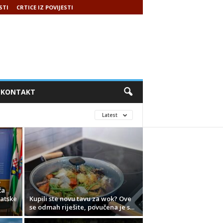
STI
CRTICE IZ POVIJESTI
KONTAKT
Latest
o
ća
atske
Kupili ste novu tavu za wok? Ove
se odmah riješite, povučena je s...