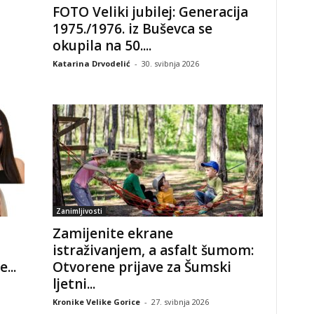
FOTO Veliki jubilej: Generacija
1975./1976. iz Buševca se
okupila na 50....
Katarina Drvodelić
-
30. svibnja 2026
Zanimljivosti
Zamijenite ekrane
istraživanjem, a asfalt šumom:
...
Otvorene prijave za Šumski
ljetni...
Kronike Velike Gorice
-
27. svibnja 2026