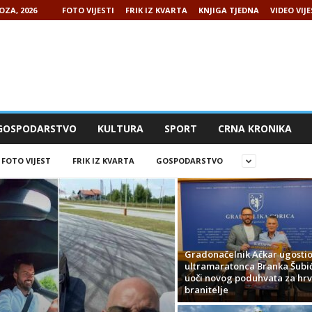
OZA, 2026
FOTO VIJESTI
FRIK IZ KVARTA
KNJIGA TJEDNA
VIDEO VIJE
GOSPODARSTVO
KULTURA
SPORT
CRNA KRONIKA
FOTO VIJEST
FRIK IZ KVARTA
GOSPODARSTVO
Gradonačelnik Ačkar ugosti
ultramaratonca Branka Šubi
uoči novog poduhvata za hrv
branitelje