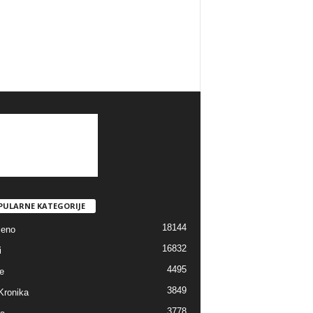
PULARNE KATEGORIJE
18144
jeno
16832
i
4495
e
3849
Kronika
3778