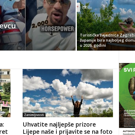
čevcu
Turistička zajednica Zagreb
županije bira najboljeg dom
u 2026. godini
Zanimljivosti
a:
Uhvatite najljepše prizore
ret
Lijepe naše i prijavite se na foto