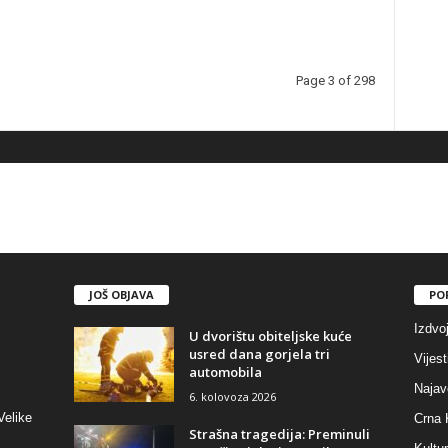
Page 3 of 298
JOŠ OBJAVA
PO
Izdvo
U dvorištu obiteljske kuće
usred dana gorjela tri
Vijest
automobila
Najav
6. kolovoza 2026
Velike
Crna 
Strašna tragedija: Preminuli