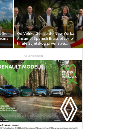
ačke
Od Velike Gorice do New Yorka:
aćina
Ansambl Spanish Brass otvorio
finale Svjetskog prvenstva...
- Advertisement -