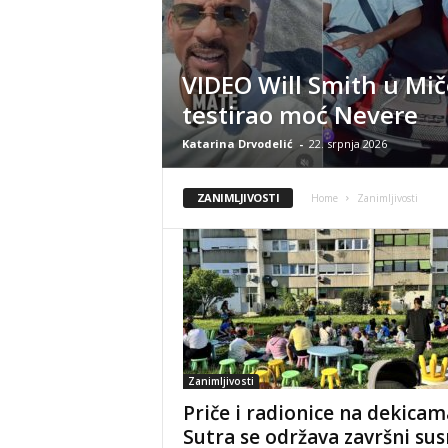
VIDEO Will Smith u Mi
testirao moć Nevere
Katarina Drvodelić
-
22. srpnja 2026
ZANIMLJIVOSTI
Home
Zanimljivosti
Zanimljivosti
Priče i radionice na dekicam
Sutra se održava završni sus