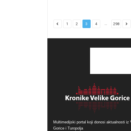
...
1
2
3
4
298
Multimedijski portal koji donosi aktualnosti iz 
Gorice i Turopolja