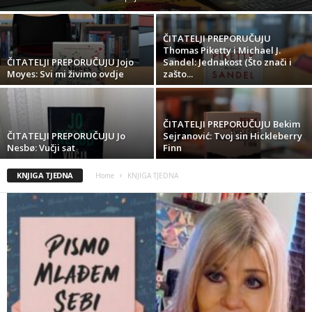
ČITATELJI PREPORUČUJU
Thomas Piketty i Michael J.
ČITATELJI PREPORUČUJU Jojo
Sandel: Jednakost (Što znači i
Moyes: Svi mi živimo ovdje
zašto...
ČITATELJI PREPORUČUJU Bekim
ČITATELJI PREPORUČUJU Jo
Sejranović: Tvoj sin Hickleberry
Nesbø: Vučji sat
Finn
KNJIGA TJEDNA
Home
KNJIGA TJEDNA