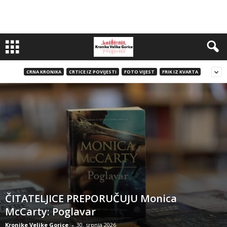
CRNA KRONIKA
CRTICE IZ POVIJESTI
FOTO VIJEST
FRIK IZ KVARTA
ČITATELJICE PREPORUČUJU Monica
McCarty: Poglavar
Kronike Velike Gorice
-
30. srpnja 2026