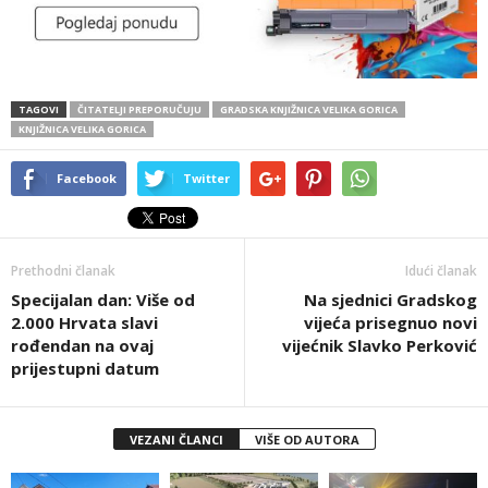
TAGOVI
ČITATELJI PREPORUČUJU
GRADSKA KNJIŽNICA VELIKA GORICA
KNJIŽNICA VELIKA GORICA
Facebook
Twitter
Prethodni članak
Idući članak
Specijalan dan: Više od
Na sjednici Gradskog
2.000 Hrvata slavi
vijeća prisegnuo novi
rođendan na ovaj
vijećnik Slavko Perković
prijestupni datum
VEZANI ČLANCI
VIŠE OD AUTORA