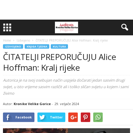
Home
Izdvojeno
ČITATELJI PREPORUČUJU Alice Hoffman: Kralj rijeke
IZDVOJENO
KNJIGA TJEDNA
KULTURA
ČITATELJI PREPORUČUJU Alice
Hoffman: Kralj rijeke
Autorica je na svoj osebujan način uspjela dočarati jedan sasvim drugi
svijet, u isto vrijeme sasvim različit ali i toliko sličan svijetu u kojem i sami
živimo
Autor:
Kronike Velike Gorice
-
29. veljače 2024
Facebook
Twitter