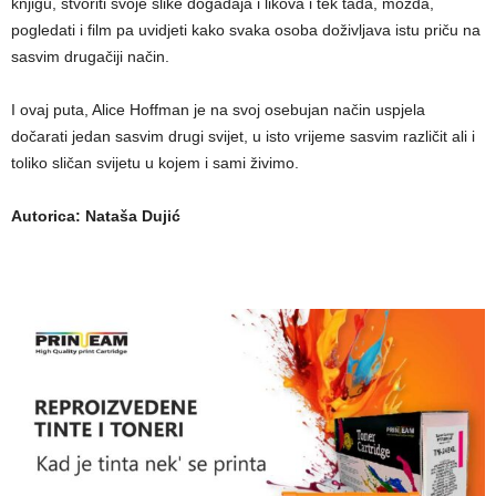
knjigu, stvoriti svoje slike događaja i likova i tek tada, možda,
pogledati i film pa uvidjeti kako svaka osoba doživljava istu priču na
sasvim drugačiji način.
I ovaj puta, Alice Hoffman je na svoj osebujan način uspjela
dočarati jedan sasvim drugi svijet, u isto vrijeme sasvim različit ali i
toliko sličan svijetu u kojem i sami živimo.
Autorica: Nataša Dujić