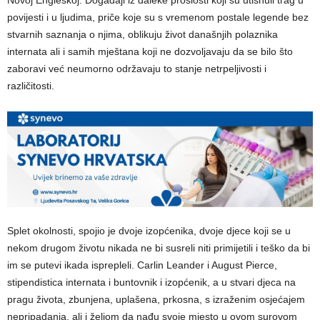
Novoj Engleskoj. Događaji iz daleke prošlosti koji su utisnuli trag u
povijesti i u ljudima, priče koje su s vremenom postale legende bez
stvarnih saznanja o njima, oblikuju život današnjih polaznika
internata ali i samih mještana koji ne dozvoljavaju da se bilo što
zaboravi već neumorno održavaju to stanje netrpeljivosti i
različitosti.
Splet okolnosti, spojio je dvoje izopćenika, dvoje djece koji se u
nekom drugom životu nikada ne bi susreli niti primijetili i teško da bi
im se putevi ikada isprepleli. Carlin Leander i August Pierce,
stipendistica internata i buntovnik i izopćenik, a u stvari djeca na
pragu života, zbunjena, uplašena, prkosna, s izraženim osjećajem
nepripadanja, ali i željom da nađu svoje mjesto u ovom surovom