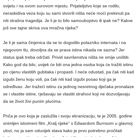
svijetu i na ovom surovom mjestu. Prijateljstvo koje se rodilo,
neraskidiva veza koju su sami stvorili ništa neće moći prekinuti pa
niti strašna tragedija. Je li je to bilo samoubojstvo ili ipak ne? Kakve
još sve tajne skriva ova mračna rijeka?
Je li je sama činjenica da se to dogodilo polazniku internata i na
njegovom tlu, dovoljna da se prava istina nikada ne sazna? Jer
status ipak treba održati. Privid savršenstva ništa ne smije uništiti.
Kako god da bilo, uvijek će biti ona jedna osoba koja će tražiti istinu
po cijenu vlastitih gubitaka i propasti. I neće odustati, pa čak niti kad
izgubi ženu koju voli, pa čak niti kad izgubi posao koji ga je
određivao. Jer tražeći istinu za jednog nesretnog dječaka pronalaze
se i vlastite istine, rješavaju se vlastiti strahovi koji ne dozvoljavaju
da se život živi punim plućima.
Priča je ovo koja je zaslužila i svoju ekranizaciju, te je 2005. godine
snimljen istoimeni film „Kralj rijeke“ s Edwardom Burnsom u glavnoj
ulozi, no ja sam oduvijek stava kako je prvo potrebno pročitati