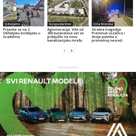
Izdvojeno
Gospodarstvo
Crna Kronika
Prijavite se na 2.
Aglomeracija: Više od
Strašna tragedija:
Obiteljsku biciklijadu u
300 kućanstava već se
Preminuli vozačica i
Gradićima
priključilo na novu
dvoje putnika u
kanalizacijsku mrežu
prometnoj nesreći
- Advertisement -