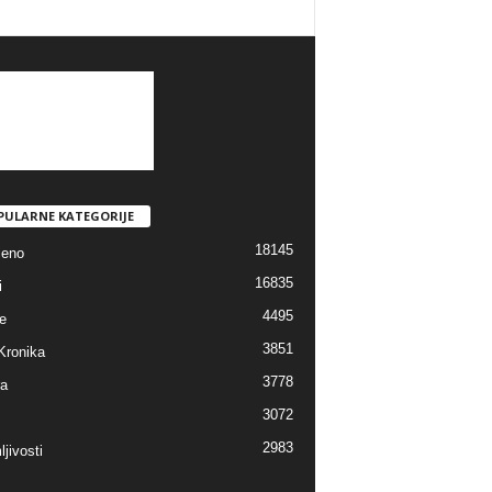
PULARNE KATEGORIJE
18145
jeno
16835
i
4495
e
3851
Kronika
3778
ra
3072
2983
jivosti