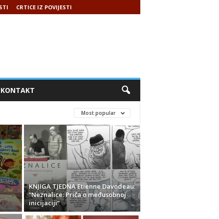
STI
CRTICE IZ POVIJESTI
KONTAKT
Most popular
KNJIGA TJEDNA Etienne Davodeau:
”Neznalice: Priča o međusobnoj
inicijaciji”