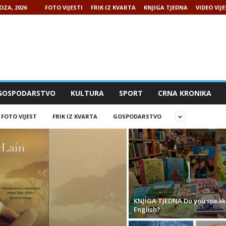
OZA, 2026
FOTO VIJESTI
FRIK IZ KVARTA
KNJIGA TJEDNA
VIDEO VIJE
GOSPODARSTVO
KULTURA
SPORT
CRNA KRONIKA
FOTO VIJEST
FRIK IZ KVARTA
GOSPODARSTVO
KNJIGA TJEDNA Do you speak
English?