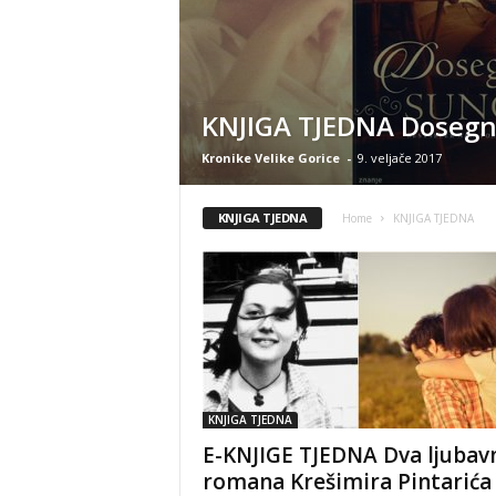
KNJIGA TJEDNA Dosegn
Kronike Velike Gorice
-
9. veljače 2017
KNJIGA TJEDNA
Home
KNJIGA TJEDNA
KNJIGA TJEDNA
E-KNJIGE TJEDNA Dva ljubav
romana Krešimira Pintarića