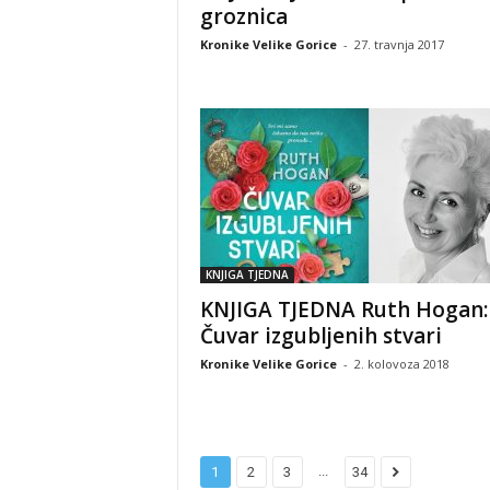
groznica
Kronike Velike Gorice
-
27. travnja 2017
KNJIGA TJEDNA
KNJIGA TJEDNA Ruth Hogan:
Čuvar izgubljenih stvari
Kronike Velike Gorice
-
2. kolovoza 2018
...
1
2
3
34