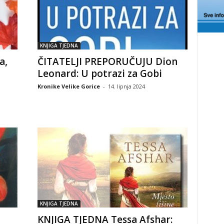
KNJIGA TJEDNA
a,
ČITATELJI PREPORUČUJU Dion
Leonard: U potrazi za Gobi
Kronike Velike Gorice
-
14. lipnja 2024
KNJIGA TJEDNA
KNJIGA TJEDNA Tessa Afshar: