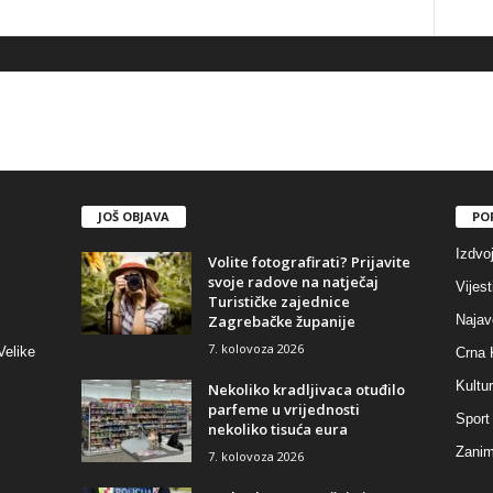
JOŠ OBJAVA
PO
Izdvo
Volite fotografirati? Prijavite
svoje radove na natječaj
Vijest
Turističke zajednice
Zagrebačke županije
Najav
7. kolovoza 2026
Velike
Crna 
Kultu
Nekoliko kradljivaca otuđilo
parfeme u vrijednosti
Sport
nekoliko tisuća eura
Zaniml
7. kolovoza 2026