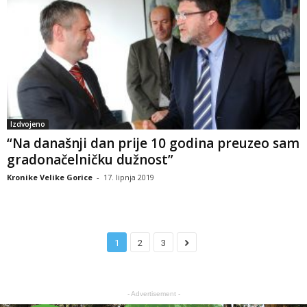
Izdvojeno
“Na današnji dan prije 10 godina preuzeo sam
gradonačelničku dužnost”
Kronike Velike Gorice
-
17. lipnja 2019
1
2
3
- Advertisement -