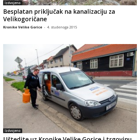
Izdvojeno
Besplatan priključak na kanalizaciju za
Velikogoričane
Kronike Velike Gorice
-
4. studenoga 2015
Izdvojeno
Uštedite uz Kronike Velike Gorice i trgovinu