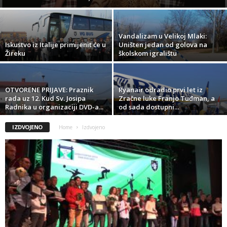
Vandalizam u Velikoj Mlaki:
Iskustvo iz Italije primijenit će u
Uništen jedan od golova na
Žireku
školskom igralištu
OTVORENE PRIJAVE: Praznik
Ryanair odradio prvi let iz
rada uz 12. Kud Sv. Josipa
Zračne luke Franjo Tuđman, a
Radnika u organizaciji DVD-a...
od sada dostupni...
IZDVOJENO
Home
Izdvojeno