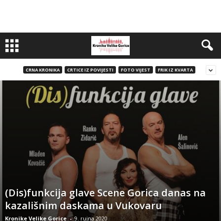
CRNA KRONIKA
CRTICE IZ POVIJESTI
FOTO VIJEST
FRIK IZ KVARTA
(Dis)funkcija glave Scene Gorica danas na
kazališnim daskama u Vukovaru
Kronike Velike Gorice
-
9. rujna 2020