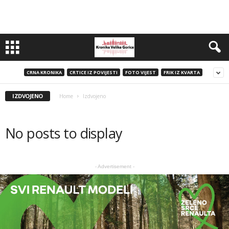
CRNA KRONIKA
CRTICE IZ POVIJESTI
FOTO VIJEST
FRIK IZ KVARTA
IZDVOJENO
Home
Izdvojeno
No posts to display
- Advertisement -