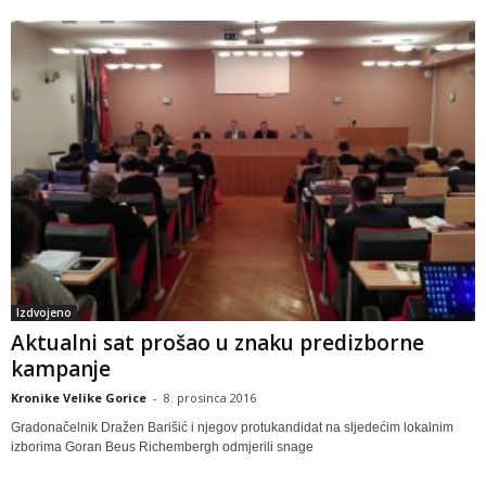
Izdvojeno
Aktualni sat prošao u znaku predizborne
kampanje
Kronike Velike Gorice
-
8. prosinca 2016
Gradonačelnik Dražen Barišić i njegov protukandidat na sljedećim lokalnim
izborima Goran Beus Richembergh odmjerili snage