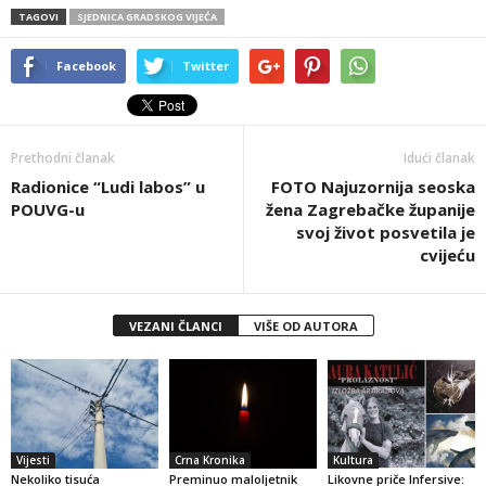
TAGOVI
SJEDNICA GRADSKOG VIJEĆA
Facebook
Twitter
Prethodni članak
Idući članak
Radionice “Ludi labos” u
FOTO Najuzornija seoska
POUVG-u
žena Zagrebačke županije
svoj život posvetila je
cvijeću
VEZANI ČLANCI
VIŠE OD AUTORA
Vijesti
Crna Kronika
Kultura
Nekoliko tisuća
Preminuo maloljetnik
Likovne priče Infersive: