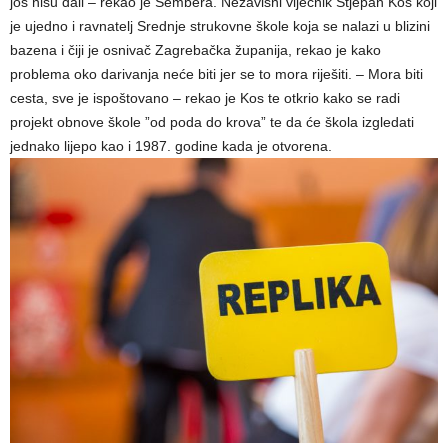
još nisu dali – rekao je Šembera. Nezavisni vijećnik Stjepan Kos koji
je ujedno i ravnatelj Srednje strukovne škole koja se nalazi u blizini
bazena i čiji je osnivač Zagrebačka županija, rekao je kako
problema oko darivanja neće biti jer se to mora riješiti. – Mora biti
cesta, sve je ispoštovano – rekao je Kos te otkrio kako se radi
projekt obnove škole ”od poda do krova” te da će škola izgledati
jednako lijepo kao i 1987. godine kada je otvorena.