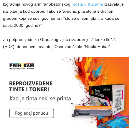
Izgradnja novog armiranobetonskog
mosta u Kučama
izazvala je
niz pitanja kod oporbe. Tako se Šimunić pita što je s drvnom
građom koja se suši godinama i ”što se s njom planira kada se
osuši 2030. godine?”
Za potpredsjednika Gradskog vijeća izabran je Zdenko Ilečić
(HDZ), donedavni ravnatelj Osnovne škole ”Nikola Hribar”.