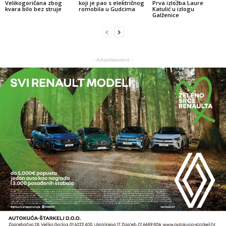
Velikogoričana zbog
koji je pao s električnog
Prva izložba Laure
kvara bilo bez struje
romobila u Gudcima
Katulić u izlogu
Galženice
- Advertisement -