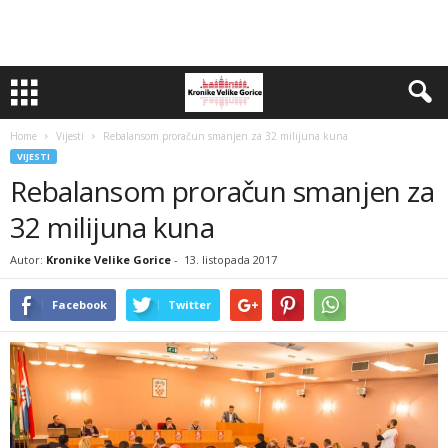
Home
Vijesti
Rebalansom proračun smanjen za 32 milijuna kuna
VIJESTI
Rebalansom proračun smanjen za
32 milijuna kuna
Autor:
Kronike Velike Gorice
-
13. listopada 2017
Facebook
Twitter