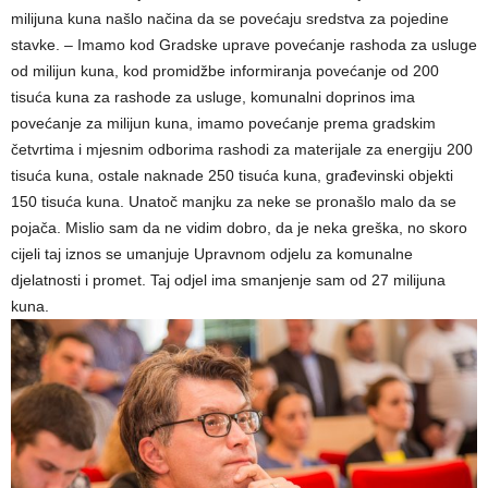
milijuna kuna našlo načina da se povećaju sredstva za pojedine
stavke. – Imamo kod Gradske uprave povećanje rashoda za usluge
od milijun kuna, kod promidžbe informiranja povećanje od 200
tisuća kuna za rashode za usluge, komunalni doprinos ima
povećanje za milijun kuna, imamo povećanje prema gradskim
četvrtima i mjesnim odborima rashodi za materijale za energiju 200
tisuća kuna, ostale naknade 250 tisuća kuna, građevinski objekti
150 tisuća kuna. Unatoč manjku za neke se pronašlo malo da se
pojača. Mislio sam da ne vidim dobro, da je neka greška, no skoro
cijeli taj iznos se umanjuje Upravnom odjelu za komunalne
djelatnosti i promet. Taj odjel ima smanjenje sam od 27 milijuna
kuna.