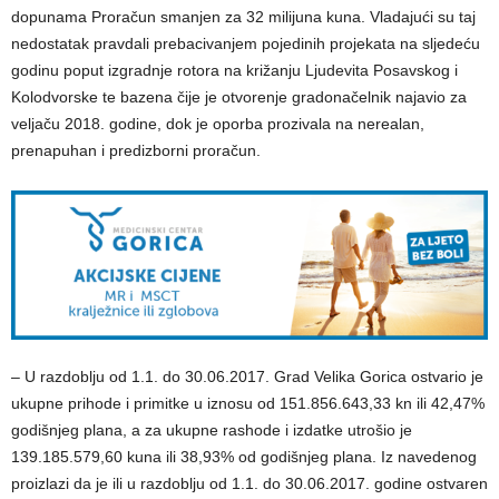
dopunama Proračun smanjen za 32 milijuna kuna. Vladajući su taj
nedostatak pravdali prebacivanjem pojedinih projekata na sljedeću
godinu poput izgradnje rotora na križanju Ljudevita Posavskog i
Kolodvorske te bazena čije je otvorenje gradonačelnik najavio za
veljaču 2018. godine, dok je oporba prozivala na nerealan,
prenapuhan i predizborni proračun.
– U razdoblju od 1.1. do 30.06.2017. Grad Velika Gorica ostvario je
ukupne prihode i primitke u iznosu od 151.856.643,33 kn ili 42,47%
godišnjeg plana, a za ukupne rashode i izdatke utrošio je
139.185.579,60 kuna ili 38,93% od godišnjeg plana. Iz navedenog
proizlazi da je ili u razdoblju od 1.1. do 30.06.2017. godine ostvaren