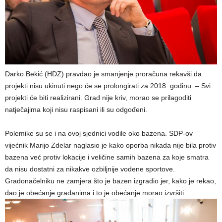
Darko Bekić (HDZ) pravdao je smanjenje proračuna rekavši da
projekti nisu ukinuti nego će se prolongirati za 2018. godinu. – Svi
projekti će biti realizirani. Grad nije kriv, morao se prilagoditi
natječajima koji nisu raspisani ili su odgođeni.
Polemike su se i na ovoj sjednici vodile oko bazena. SDP-ov
vijećnik Marijo Zdelar naglasio je kako oporba nikada nije bila protiv
bazena već protiv lokacije i veličine samih bazena za koje smatra
da nisu dostatni za nikakve ozbiljnije vodene sportove.
Gradonačelniku ne zamjera što je bazen izgradio jer, kako je rekao,
dao je obećanje građanima i to je obećanje morao izvršiti.