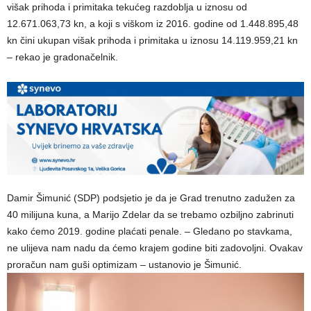
višak prihoda i primitaka tekućeg razdoblja u iznosu od
12.671.063,73 kn, a koji s viškom iz 2016. godine od 1.448.895,48
kn čini ukupan višak prihoda i primitaka u iznosu 14.119.959,21 kn
– rekao je gradonačelnik.
Damir Šimunić (SDP) podsjetio je da je Grad trenutno zadužen za
40 milijuna kuna, a Marijo Zdelar da se trebamo ozbiljno zabrinuti
kako ćemo 2019. godine plaćati penale. – Gledano po stavkama,
ne ulijeva nam nadu da ćemo krajem godine biti zadovoljni. Ovakav
proračun nam guši optimizam – ustanovio je Šimunić.