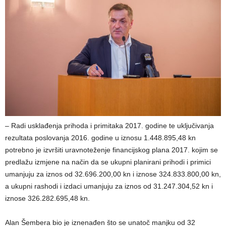
– Radi usklađenja prihoda i primitaka 2017. godine te uključivanja
rezultata poslovanja 2016. godine u iznosu 1.448.895,48 kn
potrebno je izvršiti uravnoteženje financijskog plana 2017. kojim se
predlažu izmjene na način da se ukupni planirani prihodi i primici
umanjuju za iznos od 32.696.200,00 kn i iznose 324.833.800,00 kn,
a ukupni rashodi i izdaci umanjuju za iznos od 31.247.304,52 kn i
iznose 326.282.695,48 kn.
Alan Šembera bio je iznenađen što se unatoč manjku od 32