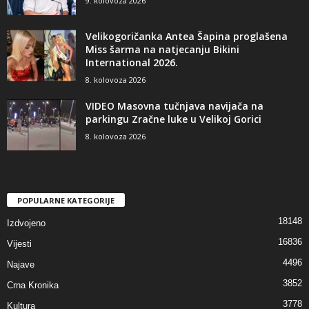
9. kolovoza 2026
Velikogoričanka Antea Šapina proglašena
Miss šarma na natjecanju Bikini
International 2026.
8. kolovoza 2026
VIDEO Masovna tučnjava navijača na
parkingu Zračne luke u Velikoj Gorici
8. kolovoza 2026
POPULARNE KATEGORIJE
18148
Izdvojeno
16836
Vijesti
4496
Najave
3852
Crna Kronika
3778
Kultura