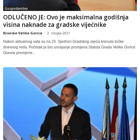
Gospodarstvo
ODLUČENO JE: Ovo je maksimalna godišnja
visina naknade za gradske vijećnike
Kronike Velike Gorice
-
2. ožujka 2021
Nakon aktualnog sata su na 25. Sjednici Gradskog vijeća krenule točke
dnevnog reda. Početak je bio usvajanje promjena Statuta Grada Velike Gorice.
Glavne promjene...