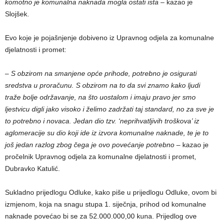
komotno je komunalna naknada mogla ostati ista
– kazao je
Slojšek.
Evo koje je pojašnjenje dobiveno iz Upravnog odjela za komunalne
djelatnosti i promet:
–
S obzirom na smanjene opće prihode, potrebno je osigurati
sredstva u proračunu. S obzirom na to da svi znamo kako ljudi
traže bolje održavanje, na što uostalom i imaju pravo jer smo
ljestvicu digli jako visoko i želimo zadržati taj standard, no za sve je
to potrebno i novaca. Jedan dio tzv. ‘neprihvatljivih troškova’ iz
aglomeracije su dio koji ide iz izvora komunalne naknade, te je to
još jedan razlog zbog čega je ovo povećanje potrebno
– kazao je
pročelnik Upravnog odjela za komunalne djelatnosti i promet,
Dubravko Katulić.
Sukladno prijedlogu Odluke, kako piše u prijedlogu Odluke, ovom bi
izmjenom, koja na snagu stupa 1. siječnja, prihod od komunalne
naknade povećao bi se za 52.000.000,00 kuna. Prijedlog ove