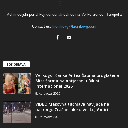
Multimedijski portal koji donosi aktualnosti iz Velike Gorice i Turopolja
Contact us:
kronikevg@kronikevg.com
JOŠ OBJAVA
Velikogoričanka Antea Šapina proglašena
Miss šarma na natjecanju Bikini
International 2026.
8. kolovoza 2026
VIDEO Masovna tučnjava navijača na
parkingu Zračne luke u Velikoj Gorici
8. kolovoza 2026