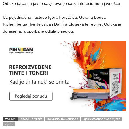
Odluke ići će na javno savjetovanje sa zainteresiranom javnošću.
Uz pojedinačne nastupe Igora Horvačića, Gorana Beusa
Richemberga, Ive Jelušića i Damira Slojšeka te replike, Odluka je
donesena, a oporba je odbila prijedlog.
TAGOVI
GRADSKO VIJEĆE
KOMUNALNA NAKNADA
SJEDNICA GRADSKOG VIJEĆA
VIJEĆE