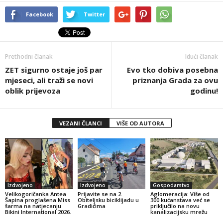
Facebook
Twitter
Prethodni članak
Idući članak
ZET sigurno ostaje još par
Evo tko dobiva posebna
mjeseci, ali traži se novi
priznanja Grada za ovu
oblik prijevoza
godinu!
VEZANI ČLANCI
VIŠE OD AUTORA
Izdvojeno
Izdvojeno
Gospodarstvo
Velikogoričanka Antea
Prijavite se na 2.
Aglomeracija: Više od
Šapina proglašena Miss
Obiteljsku biciklijadu u
300 kućanstava već se
šarma na natjecanju
Gradićima
priključilo na novu
Bikini International 2026.
kanalizacijsku mrežu