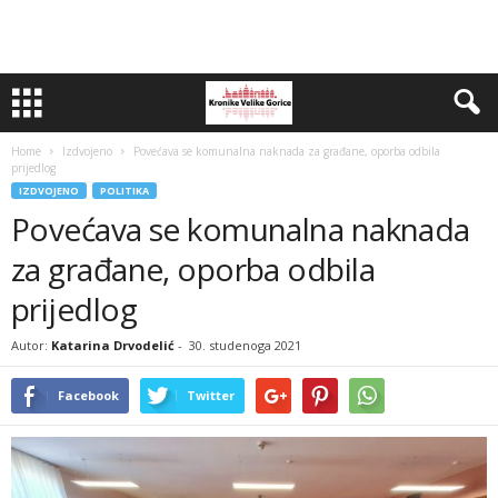
Home
Izdvojeno
Povećava se komunalna naknada za građane, oporba odbila
prijedlog
IZDVOJENO
POLITIKA
Povećava se komunalna naknada
za građane, oporba odbila
prijedlog
Autor:
Katarina Drvodelić
-
30. studenoga 2021
Facebook
Twitter