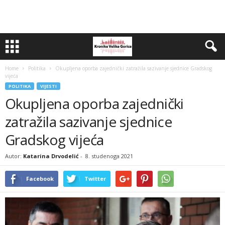
Home
Politika
Okupljena oporba zajednički zatražila sazivanje sjednice Gradskog
vijeća
POLITIKA
VIJESTI
Okupljena oporba zajednički
zatražila sazivanje sjednice
Gradskog vijeća
Autor:
Katarina Drvodelić
-
8. studenoga 2021
Facebook
Twitter