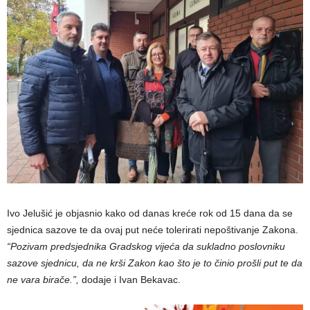
Ivo Jelušić je objasnio kako od danas kreće rok od 15 dana da se
sjednica sazove te da ovaj put neće tolerirati nepoštivanje Zakona.
“Pozivam predsjednika Gradskog vijeća da sukladno poslovniku
sazove sjednicu, da ne krši Zakon kao što je to činio prošli put te da
ne vara birače.”,
dodaje i Ivan Bekavac.