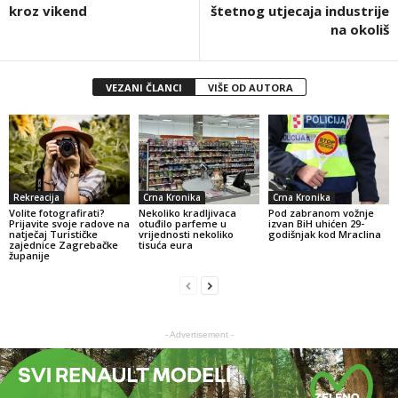
kroz vikend
štetnog utjecaja industrije
na okoliš
VEZANI ČLANCI
VIŠE OD AUTORA
Rekreacija
Crna Kronika
Crna Kronika
Volite fotografirati?
Nekoliko kradljivaca
Pod zabranom vožnje
Prijavite svoje radove na
otuđilo parfeme u
izvan BiH uhićen 29-
natječaj Turističke
vrijednosti nekoliko
godišnjak kod Mraclina
zajednice Zagrebačke
tisuća eura
županije
- Advertisement -