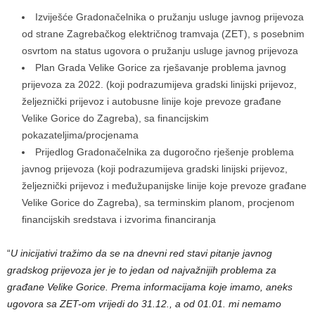
Izviješće Gradonačelnika o pružanju usluge javnog prijevoza
od strane Zagrebačkog električnog tramvaja (ZET), s posebnim
osvrtom na status ugovora o pružanju usluge javnog prijevoza
Plan Grada Velike Gorice za rješavanje problema javnog
prijevoza za 2022. (koji podrazumijeva gradski linijski prijevoz,
željeznički prijevoz i autobusne linije koje prevoze građane
Velike Gorice do Zagreba), sa financijskim
pokazateljima/procjenama
Prijedlog Gradonačelnika za dugoročno rješenje problema
javnog prijevoza (koji podrazumijeva gradski linijski prijevoz,
željeznički prijevoz i međužupanijske linije koje prevoze građane
Velike Gorice do Zagreba), sa terminskim planom, procjenom
financijskih sredstava i izvorima financiranja
“
U inicijativi tražimo da se na dnevni red stavi pitanje javnog
gradskog prijevoza jer je to jedan od najvažnijih problema za
građane Velike Gorice. Prema informacijama koje imamo, aneks
ugovora sa ZET-om vrijedi do 31.12., a od 01.01. mi nemamo