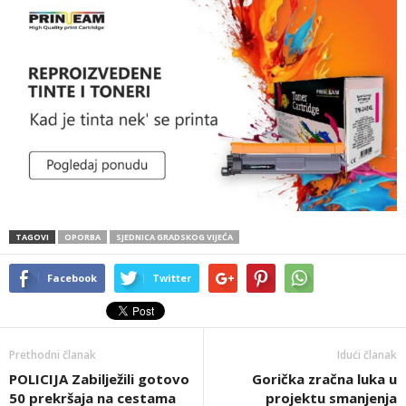
TAGOVI
OPORBA
SJEDNICA GRADSKOG VIJEĆA
Facebook
Twitter
Prethodni članak
Idući članak
POLICIJA Zabilježili gotovo
Gorička zračna luka u
50 prekršaja na cestama
projektu smanjenja