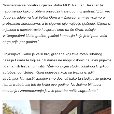
Novinarima se obratio i vijećnik kluba MOST-a Ivan Bekavac te
napomenuo kako problem prijevoza traje dugi niz godina: “
ZET već
dugo zarađuje na liniji Velika Gorica – Zagreb, a mi se vozimo u
pretrpanim autobusima, a to sigurno nije najbolje rješenje. Cijena iz
mjeseca u mjesec raste i uvjereni smo da će Grad, točnije
Velikogoričani iduće godine, plaćati koncesiju koja je tri puta veća
nego prije par godina.”
Objašnjava i kako je velik broj građana koji žive izvan urbanog
naselja Grada te koji se niti danas ne mogu osloniti na javni prijevoz
i da na njih trebamo misliti.
“Želimo vidjeti studiju lokalnog linijskog
autobusnog i željezničkog prijevoza koju su trebali izraditi
stručnjaci. Na vlastiti zahtjev smo doznali kako ta studija nije gotova
i da bi trebala biti tek do kraja ove godine. Ne želimo biti taoci
neznanja i zanemarivanja javnih potreba naših sugrađana.”