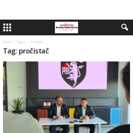
Home
Tagovi
Pročistač
Tag: pročistač