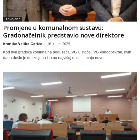
Izdvojeno
Promjene u komunalnom sustavu:
Gradonačelnik predstavio nove direktore
Kronike Velike Gorice
-
16. rujna 2025
Kod dva gradska komunalna poduzeća, VG Čistoće i VG Vodoopskrbe, ovih
dana došlo je do izmjena i to na najvišoj razini - imaju nove...