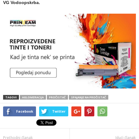
VG Vodoopskrba.
TAGOVI
AGLOMERACIJA
PROČISTAČ
SPAJANJE NA PROČISTAČ
Facebook
Twitter
Prethodni članak
Idući članak