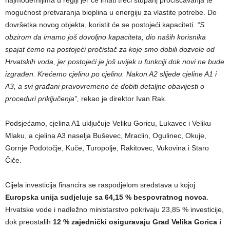
mogućnost pretvaranja bioplina u energiju za vlastite potrebe. Do
dovršetka novog objekta, koristit će se postojeći kapaciteti.
“S
obzirom da imamo još dovoljno kapaciteta, dio naših korisnika
spajat ćemo na postojeći pročistač za koje smo dobili dozvole od
Hrvatskih voda, jer postojeći je još uvijek u funkciji dok novi ne bude
izgrađen. Krećemo cjelinu po cjelinu. Nakon A2 slijede cjeline A1 i
A3, a svi građani pravovremeno će dobiti detaljne obavijesti o
proceduri priključenja”,
rekao je direktor Ivan Rak.
Podsjećamo, cjelina A1 uključuje Veliku Goricu, Lukavec i Veliku
Mlaku, a cjelina A3 naselja Buševec, Mraclin, Ogulinec, Okuje,
Gornje Podotočje, Kuče, Turopolje, Rakitovec, Vukovina i Staro
Čiče.
Cijela investicija financira se raspodjelom sredstava u kojoj
Europska unija sudjeluje sa 64,15 % bespovratnog novca
.
Hrvatske vode i nadležno ministarstvo pokrivaju 23,85 % investicije,
dok preostalih
12 % zajednički osiguravaju Grad Velika Gorica i