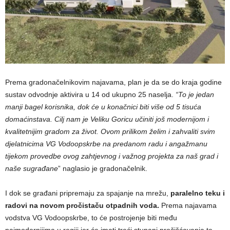
Prema gradonačelnikovim najavama, plan je da se do kraja godine
sustav odvodnje aktivira u 14 od ukupno 25 naselja.
“To je jedan
manji bagel korisnika, dok će u konačnici biti više od 5 tisuća
domaćinstava. Cilj nam je Veliku Goricu učiniti još modernijom i
kvalitetnijim gradom za život. Ovom prilikom želim i zahvaliti svim
djelatnicima VG Vodoopskrbe na predanom radu i angažmanu
tijekom provedbe ovog zahtjevnog i važnog projekta za naš grad i
naše sugrađane
” naglasio je gradonačelnik.
I dok se građani pripremaju za spajanje na mrežu,
paralelno teku i
radovi na novom pročistaču otpadnih voda.
Prema najavama
vodstva VG Vodoopskrbe, to će postrojenje biti među
najmodernijima u regiji jer će imati treći stupanj pročišćavanja te