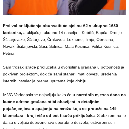
Prvi val priključenja obuhvatit će cjelinu A2 s ukupno 1630
korisnika,
a uključuje ukupno 14 naselja – Kobilić, Bapča, Drenje
Šćitarjevsko, Ščitarjevo, Črnkovec, Lekneno, Trnje, Obrezina,
Novaki Šćitarjevski, Sasi, Selnica, Mala Kosnica, Velika Kosnica,
Petina.
Sam trošak izrade priključaka u dvorištima građana u potpunosti je
pokriven projektom, dok će sami stanari imati obvezu uređenja
internih instalacija prema uputama koje dobiju.
Iz VG Vodoopskrbe najavljuju kako će
u narednih mjesec dana na
kućne adrese građana stići obavijesti s detaljnim
pojašnjenjima o spajanju na mrežu koja se proteže na 145
kilometara i broji više od pet tisuća priključaka
. S obzirom na to
da su u veljači dobivene sve uporabne dozvole, ostvareni su i