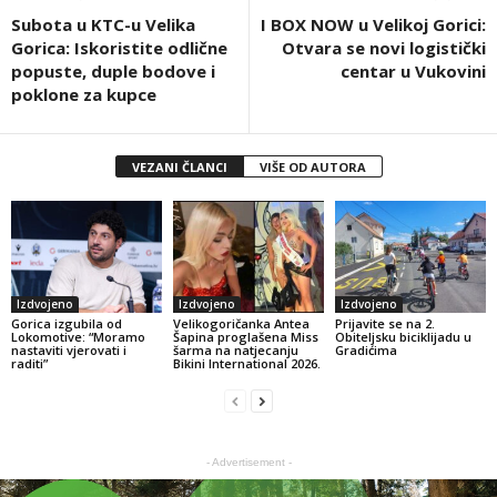
Subota u KTC-u Velika
I BOX NOW u Velikoj Gorici:
Gorica: Iskoristite odlične
Otvara se novi logistički
popuste, duple bodove i
centar u Vukovini
poklone za kupce
VEZANI ČLANCI
VIŠE OD AUTORA
Izdvojeno
Izdvojeno
Izdvojeno
Gorica izgubila od
Velikogoričanka Antea
Prijavite se na 2.
Lokomotive: “Moramo
Šapina proglašena Miss
Obiteljsku biciklijadu u
nastaviti vjerovati i
šarma na natjecanju
Gradićima
raditi”
Bikini International 2026.
- Advertisement -