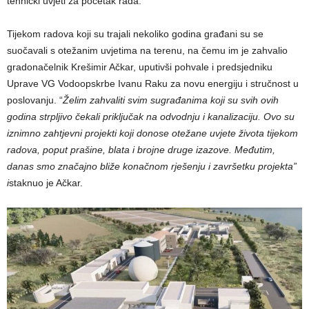
tehnički uvjeti za početak rada.
Tijekom radova koji su trajali nekoliko godina građani su se
suočavali s otežanim uvjetima na terenu, na čemu im je zahvalio
gradonačelnik Krešimir Ačkar, uputivši pohvale i predsjedniku
Uprave VG Vodoopskrbe Ivanu Raku za novu energiju i stručnost u
poslovanju. “
Želim zahvaliti svim sugrađanima koji su svih ovih
godina strpljivo čekali priključak na odvodnju i kanalizaciju. Ovo su
iznimno zahtjevni projekti koji donose otežane uvjete života tijekom
radova, poput prašine, blata i brojne druge izazove. Međutim,
danas smo značajno bliže konačnom rješenju i završetku projekta”
i
staknuo je Ačkar.