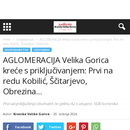
Home
Gospodarstvo
AGLOMERACIJA Velika Gorica kreće s priključivanjem: Prvi na
redu Kobilić, Ščitarjevo, Obrezina…
GOSPODARSTVO
IZDVOJENO
AGLOMERACIJA Velika Gorica
kreće s priključivanjem: Prvi na
redu Kobilić, Ščitarjevo,
Obrezina…
Prvi val priključenja obuhvatit će cjelinu A2 s ukupno 1630 korisnika
Autor:
Kronike Velike Gorice
-
20. svibnja 2026
Facebook
Twitter