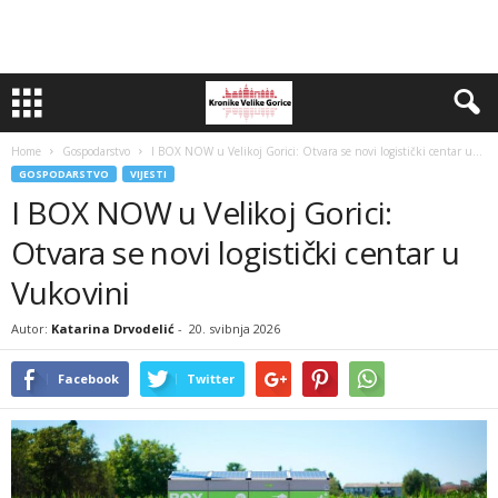
Home
Gospodarstvo
I BOX NOW u Velikoj Gorici: Otvara se novi logistički centar u...
GOSPODARSTVO
VIJESTI
I BOX NOW u Velikoj Gorici:
Otvara se novi logistički centar u
Vukovini
Autor:
Katarina Drvodelić
-
20. svibnja 2026
Facebook
Twitter