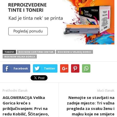
TAGOVI
BOX NOW SORTIRNI CENTAR
BOX NOW U VELIKOJ GORICI
BOX NOW VELIKA GORICA
Facebook
Twitter
Prethodni članak
Idući članak
AGLOMERACIJA Velika
Nemojte se stavljati na
Gorica kreće s
zadnje mjesto: Tri važna
priključivanjem: Prvi na
pregleda za svaku ženu i
redu Kobilić, Ščitarjevo,
majku koje ne smijete