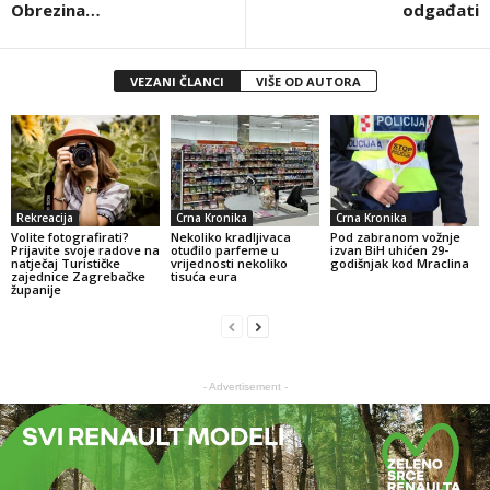
Obrezina…
odgađati
VEZANI ČLANCI
VIŠE OD AUTORA
Rekreacija
Crna Kronika
Crna Kronika
Volite fotografirati?
Nekoliko kradljivaca
Pod zabranom vožnje
Prijavite svoje radove na
otuđilo parfeme u
izvan BiH uhićen 29-
natječaj Turističke
vrijednosti nekoliko
godišnjak kod Mraclina
zajednice Zagrebačke
tisuća eura
županije
- Advertisement -