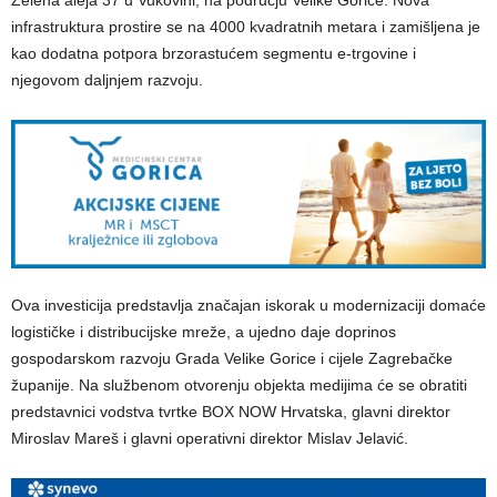
Zelena aleja 37 u Vukovini, na području Velike Gorice. Nova
infrastruktura prostire se na 4000 kvadratnih metara i zamišljena je
kao dodatna potpora brzorastućem segmentu e-trgovine i
njegovom daljnjem razvoju.
Ova investicija predstavlja značajan iskorak u modernizaciji domaće
logističke i distribucijske mreže, a ujedno daje doprinos
gospodarskom razvoju Grada Velike Gorice i cijele Zagrebačke
županije. Na službenom otvorenju objekta medijima će se obratiti
predstavnici vodstva tvrtke BOX NOW Hrvatska, glavni direktor
Miroslav Mareš i glavni operativni direktor Mislav Jelavić.