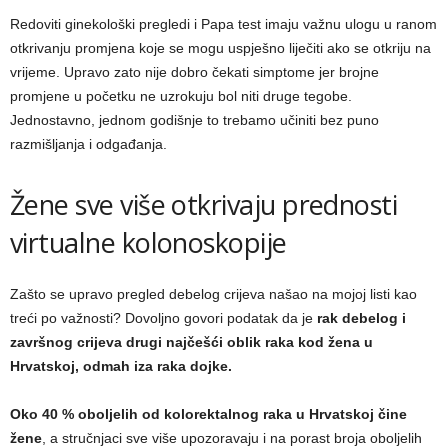
Redoviti ginekološki pregledi i Papa test imaju važnu ulogu u ranom
otkrivanju promjena koje se mogu uspješno liječiti ako se otkriju na
vrijeme. Upravo zato nije dobro čekati simptome jer brojne
promjene u početku ne uzrokuju bol niti druge tegobe.
Jednostavno, jednom godišnje to trebamo učiniti bez puno
razmišljanja i odgađanja.
Žene sve više otkrivaju prednosti
virtualne kolonoskopije
Zašto se upravo pregled debelog crijeva našao na mojoj listi kao
treći po važnosti? Dovoljno govori podatak da je
rak debelog i
završnog crijeva drugi najčešći oblik raka kod žena u
Hrvatskoj, odmah iza raka dojke.
Oko 40 % oboljelih od kolorektalnog raka u Hrvatskoj čine
žene
, a stručnjaci sve više upozoravaju i na porast broja oboljelih