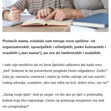
Postavši mama, svladala sam mnoge nove vještine: od
organizatorskih, upravljačkih i učiteljskih, preko kulinarskih i
vozačkih („taxi mama“), pa sve do medicinskih i sudačkih.
I zato nije neobično da mi žene liječniku odlazimo tek kada smo
„baš“ bolesne te da preventivne preglede često odgađamo. Zašto?
Zato jer nemamo vremena i stalno je nešto važnije od nas samih i
našeg zdravlja, uostalom, ako nas ništa ne boli, dobro smo, zar ne?
„Slušaj svoje tijelo
“ čest je savjet, no što ako je riječ o podmukloj
bolesti koja tiho napreduje i često ne pokazuje simptome sve dok
ne uznapreduje?