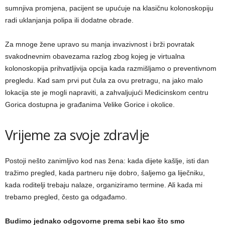
sumnjiva promjena, pacijent se upućuje na klasičnu kolonoskopiju
radi uklanjanja polipa ili dodatne obrade.
Za mnoge žene upravo su manja invazivnost i brži povratak
svakodnevnim obavezama razlog zbog kojeg je virtualna
kolonoskopija prihvatljivija opcija kada razmišljamo o preventivnom
pregledu. Kad sam prvi put čula za ovu pretragu, na jako malo
lokacija ste je mogli napraviti, a zahvaljujući Medicinskom centru
Gorica dostupna je građanima Velike Gorice i okolice.
Vrijeme za svoje zdravlje
Postoji nešto zanimljivo kod nas žena: kada dijete kašlje, isti dan
tražimo pregled, kada partneru nije dobro, šaljemo ga liječniku,
kada roditelji trebaju nalaze, organiziramo termine. Ali kada mi
trebamo pregled, često ga odgađamo.
Budimo jednako odgovorne prema sebi kao što smo