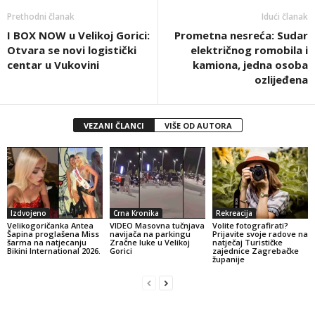
Prethodni članak
Idući članak
I BOX NOW u Velikoj Gorici:
Prometna nesreća: Sudar
Otvara se novi logistički
električnog romobila i
centar u Vukovini
kamiona, jedna osoba
ozlijeđena
VEZANI ČLANCI
VIŠE OD AUTORA
Izdvojeno
Crna Kronika
Rekreacija
Velikogoričanka Antea
VIDEO Masovna tučnjava
Volite fotografirati?
Šapina proglašena Miss
navijača na parkingu
Prijavite svoje radove na
šarma na natjecanju
Zračne luke u Velikoj
natječaj Turističke
Bikini International 2026.
Gorici
zajednice Zagrebačke
županije