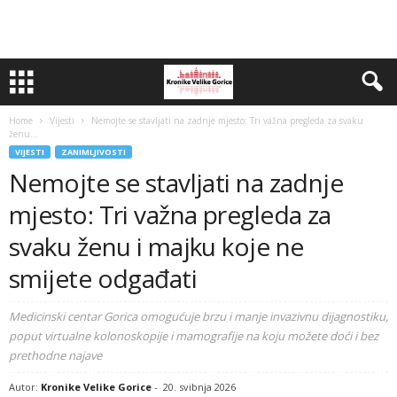
Home
Vijesti
Nemojte se stavljati na zadnje mjesto: Tri važna pregleda za svaku
ženu...
VIJESTI
ZANIMLJIVOSTI
Nemojte se stavljati na zadnje
mjesto: Tri važna pregleda za
svaku ženu i majku koje ne
smijete odgađati
Medicinski centar Gorica omogućuje brzu i manje invazivnu dijagnostiku,
poput virtualne kolonoskopije i mamografije na koju možete doći i bez
prethodne najave
Autor:
Kronike Velike Gorice
-
20. svibnja 2026