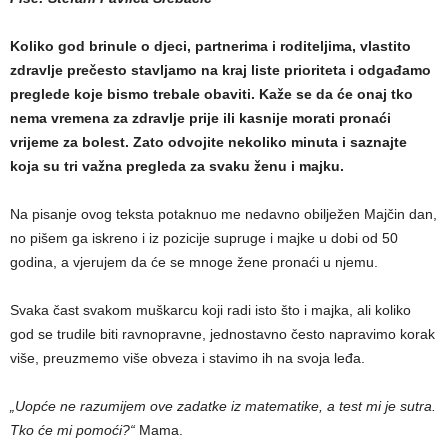
Koliko god brinule o djeci, partnerima i roditeljima, vlastito
zdravlje prečesto stavljamo na kraj liste prioriteta i odgađamo
preglede koje bismo trebale obaviti. Kaže se da će onaj tko
nema vremena za zdravlje prije ili kasnije morati pronaći
vrijeme za bolest. Zato odvojite nekoliko minuta i saznajte
koja su tri važna pregleda za svaku ženu i majku.
Na pisanje ovog teksta potaknuo me nedavno obilježen Majčin dan,
no pišem ga iskreno i iz pozicije supruge i majke u dobi od 50
godina, a vjerujem da će se mnoge žene pronaći u njemu.
Svaka čast svakom muškarcu koji radi isto što i majka, ali koliko
god se trudile biti ravnopravne, jednostavno često napravimo korak
više, preuzmemo više obveza i stavimo ih na svoja leđa.
„Uopće ne razumijem ove zadatke iz matematike, a test mi je sutra.
Tko će mi pomoći?“
Mama.