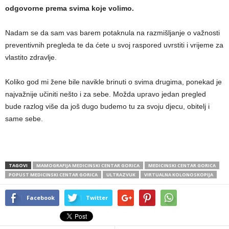
odgovorne prema svima koje volimo.
Nadam se da sam vas barem potaknula na razmišljanje o važnosti
preventivnih pregleda te da ćete u svoj raspored uvrstiti i vrijeme za
vlastito zdravlje.
Koliko god mi žene bile navikle brinuti o svima drugima, ponekad je
najvažnije učiniti nešto i za sebe. Možda upravo jedan pregled
bude razlog više da još dugo budemo tu za svoju djecu, obitelj i
same sebe.
TAGOVI
MAMOGRAFIJA MEDICINSKI CENTAR GORICA
MEDICINSKI CENTAR GORICA
POPUST MEDICINSKI CENTAR GORICA
ULTRAZVUK
VIRTUALNA KOLONOSKOPIJA
Facebook
Twitter