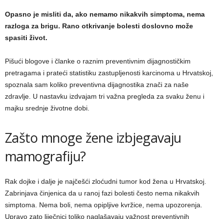
Opasno je misliti da, ako nemamo nikakvih simptoma, nema
razloga za brigu. Rano otkrivanje bolesti doslovno može
spasiti život.
Pišući blogove i članke o raznim preventivnim dijagnostičkim
pretragama i prateći statistiku zastupljenosti karcinoma u Hrvatskoj,
spoznala sam koliko preventivna dijagnostika znači za naše
zdravlje. U nastavku izdvajam tri važna pregleda za svaku ženu i
majku srednje životne dobi.
Zašto mnoge žene izbjegavaju
mamografiju?
Rak dojke i dalje je najčešći zloćudni tumor kod žena u Hrvatskoj.
Zabrinjava činjenica da u ranoj fazi bolesti često nema nikakvih
simptoma. Nema boli, nema opipljive kvržice, nema upozorenja.
Upravo zato liječnici toliko naglašavaju važnost preventivnih