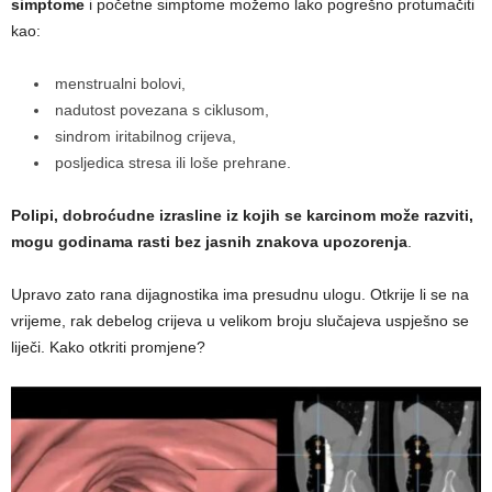
simptome
i početne simptome možemo lako pogrešno protumačiti
kao:
menstrualni bolovi,
nadutost povezana s ciklusom,
sindrom iritabilnog crijeva,
posljedica stresa ili loše prehrane.
Polipi, dobroćudne izrasline iz kojih se karcinom može razviti,
mogu godinama rasti bez jasnih znakova upozorenja
.
Upravo zato rana dijagnostika ima presudnu ulogu. Otkrije li se na
vrijeme, rak debelog crijeva u velikom broju slučajeva uspješno se
liječi. Kako otkriti promjene?