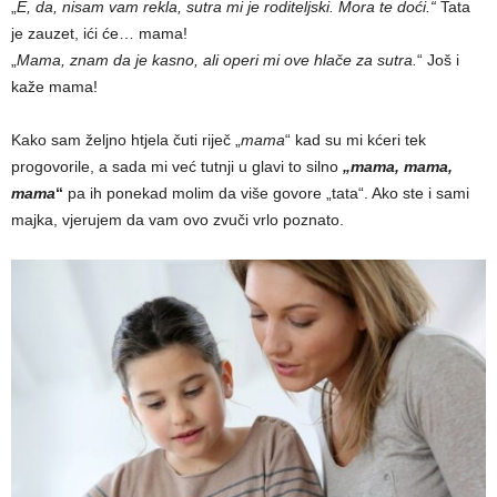
„
E, da, nisam vam rekla, sutra mi je roditeljski. Mora te doći.“
Tata
je zauzet, ići će… mama!
„
Mama, znam da je kasno, ali operi mi ove hlače za sutra.
“ Još i
kaže mama!
Kako sam željno htjela čuti riječ „
mama
“ kad su mi kćeri tek
progovorile, a sada mi već tutnji u glavi to silno
„mama, mama,
mama
“
pa ih ponekad molim da više govore „tata“. Ako ste i sami
majka, vjerujem da vam ovo zvuči vrlo poznato.