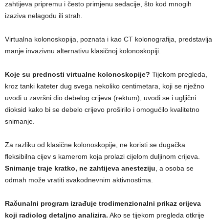
zahtijeva pripremu i često primjenu sedacije, što kod mnogih
izaziva nelagodu ili strah.
Virtualna kolonoskopija, poznata i kao CT kolonografija, predstavlja
manje invazivnu alternativu klasičnoj kolonoskopiji.
Koje su prednosti virtualne kolonoskopije?
Tijekom pregleda,
kroz tanki kateter dug svega nekoliko centimetara, koji se nježno
uvodi u završni dio debelog crijeva (rektum), uvodi se i ugljični
dioksid kako bi se debelo crijevo proširilo i omogućilo kvalitetno
snimanje.
Za razliku od klasične kolonoskopije, ne koristi se dugačka
fleksibilna cijev s kamerom koja prolazi cijelom duljinom crijeva.
Snimanje traje kratko, ne zahtijeva anesteziju
, a osoba se
odmah može vratiti svakodnevnim aktivnostima.
Računalni program izrađuje trodimenzionalni prikaz crijeva
koji radiolog detaljno analizira.
Ako se tijekom pregleda otkrije