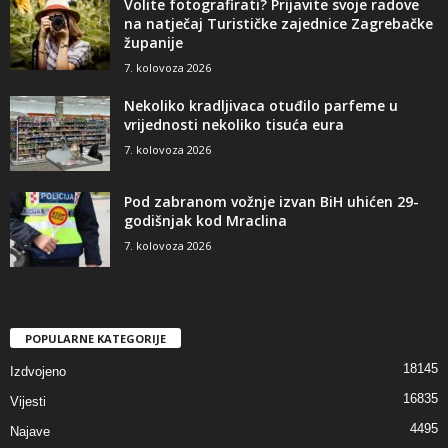
Volite fotografirati? Prijavite svoje radove
na natječaj Turističke zajednice Zagrebačke
županije
7. kolovoza 2026
Nekoliko kradljivaca otuđilo parfeme u
vrijednosti nekoliko tisuća eura
7. kolovoza 2026
Pod zabranom vožnje izvan BiH uhićen 29-
godišnjak kod Mraclina
7. kolovoza 2026
POPULARNE KATEGORIJE
18145
Izdvojeno
16835
Vijesti
4495
Najave