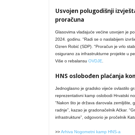
Usvojen polugodišnji izvješt
proračuna
Glasovima vladajuće većine usvojen je polu
2024. godinu. “Radi se o naslabijem izvrš
Ozren Robić (SDP). “Proračun je vrlo stab
osigurano za infrastrukturne projekte u pe
Više o rebalansu
OVDJE
.
HNS oslobođen plaćanja ko
Jednoglasno je gradsko vijeće ovlastilo 
reprezentativni kamp oslobodi Hrvatski n
“Nakon što je država darovala zemljište, 
radnje”, kazao je gradonačelnik Ačkar. “G
infrastrukture”, odgovorio je pročelnik Kat
>>
Arhiva Nogometni kamp HNS-a