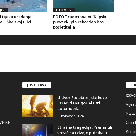
JEST
FOTO VIJEST
 tijeku uređenje
FOTO Tradicionalni “Kupski
a u Školskoj ulici
plov” okupio rekordan broj
posjetitelja
JOŠ OBJAVA
PO
Izdvo
U dvorištu obiteljske kuće
usred dana gorjela tri
Vijest
automobila
Najav
6. kolovoza 2026
Velike
Crna 
Strašna tragedija: Preminuli
Kultu
vozačica i dvoje putnika u