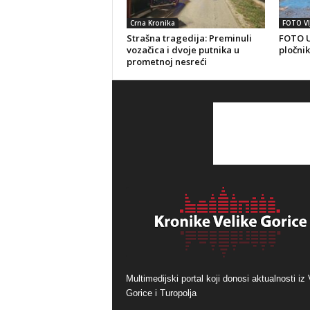
Crna Kronika
FOTO VI
Strašna tragedija: Preminuli
FOTO U
vozačica i dvoje putnika u
pločnik
prometnoj nesreći
Multimedijski portal koji donosi aktualnosti iz 
Gorice i Turopolja