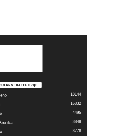
PULARNE KATEGORIJE
18144
jeno
16832
i
4495
e
3849
Kronika
3778
ra