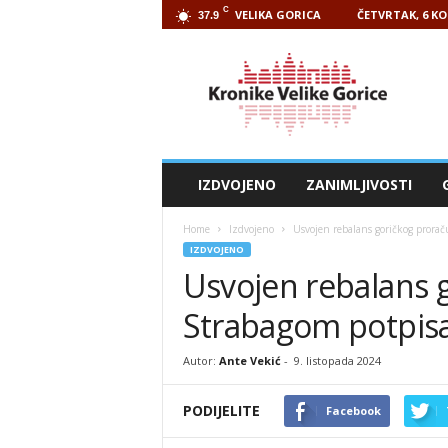
C
VELIKA GORICA
ČETVRTAK, 6 KO
37.9
Kronike
Velike
Gorice
IZDVOJENO
ZANIMLJIVOSTI
Home
Izdvojeno
Usvojen rebalans goričkog prorač
IZDVOJENO
Usvojen rebalans 
Strabagom potpisa
Autor:
Ante Vekić
-
9. listopada 2024
PODIJELITE
Facebook