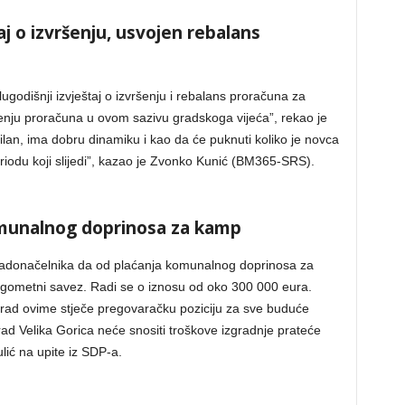
aj o izvršenju, usvojen rebalans
godišnji izvještaj o izvršenju i rebalans proračuna za
enju proračuna u ovom sazivu gradskoga vijeća”, rekao je
ilan, ima dobru dinamiku i kao da će puknuti koliko je novca
riodu koji slijedi”, kazao je Zvonko Kunić (BM365-SRS).
munalnog doprinosa za kamp
gradonačelnika da od plaćanja komunalnog doprinosa za
ogometni savez. Radi se o iznosu od oko 300 000 eura.
grad ovime stječe pregovaračku poziciju za sve buduće
rad Velika Gorica neće snositi troškove izgradnje prateće
ulić na upite iz SDP-a.