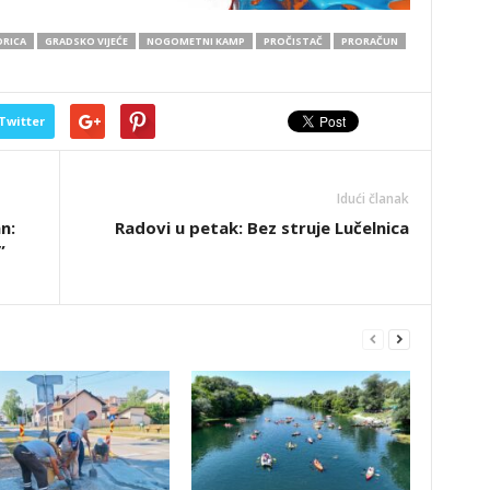
ORICA
GRADSKO VIJEĆE
NOGOMETNI KAMP
PROČISTAČ
PRORAČUN
Twitter
Idući članak
n:
Radovi u petak: Bez struje Lučelnica
”