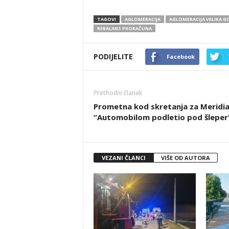
TAGOVI
AGLOMERACIJA
AGLOMERACIJA VELIKA G
REBALANS PRORAČUNA
PODIJELITE
Facebook
Prethodni članak
Prometna kod skretanja za Meridia
“Automobilom podletio pod šleper
VEZANI ČLANCI
VIŠE OD AUTORA