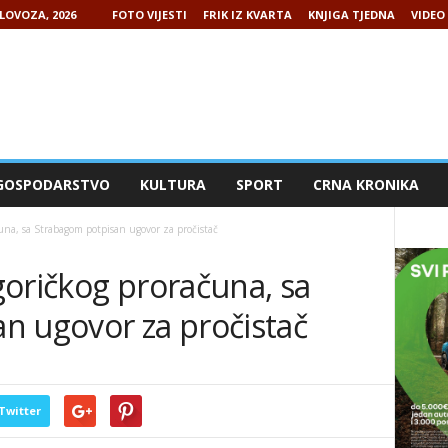
LOVOZA, 2026
FOTO VIJESTI
FRIK IZ KVARTA
KNJIGA TJEDNA
VIDEO 
GOSPODARSTVO
KULTURA
SPORT
CRNA KRONIKA
una, sa Strabagom potpisan ugovor za pročistač
goričkog proračuna, sa
n ugovor za pročistač
Twitter