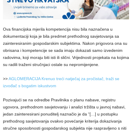
Ova financijska mjerila kompetencija nisu bila naznačena u
dokumentaciji koja je bila predmet prethodnog savjetovanja sa
zainteresiranim gospodarskim subjektima. Nakon prigovora ona su
obrisana i kompetencije se sada imaju dokazati samo izvedenim
radovima, koji moraju biti isti ili slični. Vrijednosti projekata na kojima
su radili traženi stručnjaci ostale su nepromijenjene.
>>
AGLOMERACIJA Krenuo treći natječaj za pročistač, traži se
izvođač s bogatim iskustvom
Pozivajući se na odredbe Pravilnika o planu nabave, registru
ugovora, prethodnom savjetovanju i analizi tržišta u javnoj nabavi,
jedan zainteresirani ponuditelj naznačio je da “[…] u postupku
prethodnog savjetovanja ovakvo povećanje kriterija dokazivanja
stručne sposobnosti gospodarskog subjekta nije raspravljeno s niti