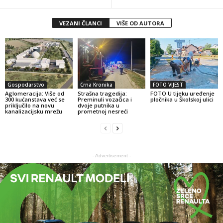
VEZANI ČLANCI
VIŠE OD AUTORA
Gospodarstvo
Crna Kronika
FOTO VIJEST
Aglomeracija: Više od
Strašna tragedija:
FOTO U tijeku uređenje
300 kućanstava već se
Preminuli vozačica i
pločnika u Školskoj ulici
priključilo na novu
dvoje putnika u
kanalizacijsku mrežu
prometnoj nesreći
- Advertisement -