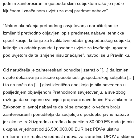
jednim zainteresiranim gospodarskim subjektom iako je riječ o
ključnom i značajnom uvjetu za ovaj predmet nabave”.
“Nakon okončanja prethodnog savjetovanja naručitelj smije
izmijeniti prethodno objavljeni opis predmeta nabave, tehničke
specifikacije, kriterije za kvalitativni odabir gospodarskog subjekta,
kriterije za odabir ponude i posebne uvjete za izvršenje ugovora
pod uvjetom da te izmjene nisu značajne”, navodi se u Pravilniku.
Od naručitelja je zainteresirani ponuditelj zatražio “[…] da izmjeni
uvjete dokazivanja stručne sposobnosti gospodarskog subjekta […]
i to na način da […] glasi identično onoj koja je bila navedena u
posljednjem objavljenom Prethodnom savjetovanju, a sve zbog
razloga da se ispune svi uvjeti propisani navedenim Pravilnikom te
Zakonom o javnoj nabavi te da bi se omogućilo većem broju
zainteresiranih ponuditelja da sudjeluju u postupku javne nabave
jer ako se traži izgradnja uređaja kapaciteta 30.000 ES onda je min.
ukupna vrijednost od 16.500.000,00 EUR bez PDV-a uistinu
pretjerana jer realna vrijednost radova za izgradnju UPOV-a sličnog