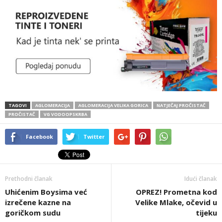
TAGOVI
AGLOMERACIJA
AGLOMERACIJA VELIKA GORICA
NATJEČAJ PROČISTAČ
PROČISTAČ
VG VODOOPSKRBA
Facebook
Twitter
Prethodni članak
Idući članak
Uhićenim Boysima već
OPREZ! Prometna kod
izrečene kazne na
Velike Mlake, očevid u
goričkom sudu
tijeku