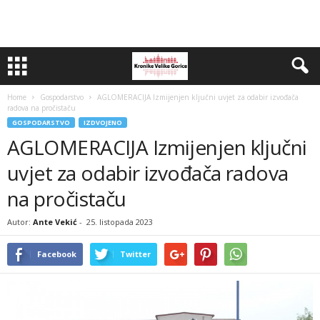
Home
Gospodarstvo
AGLOMERACIJA Izmijenjen ključni uvjet za odabir izvođača
radova na pročistaču
GOSPODARSTVO
IZDVOJENO
AGLOMERACIJA Izmijenjen ključni
uvjet za odabir izvođača radova
na pročistaču
Autor:
Ante Vekić
-
25. listopada 2023
Facebook
Twitter